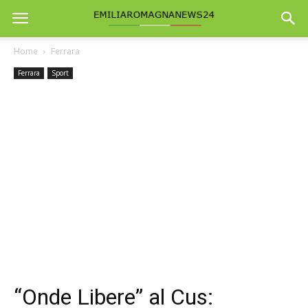
Home
Ferrara
Ferrara
Sport
“Onde Libere” al Cus: