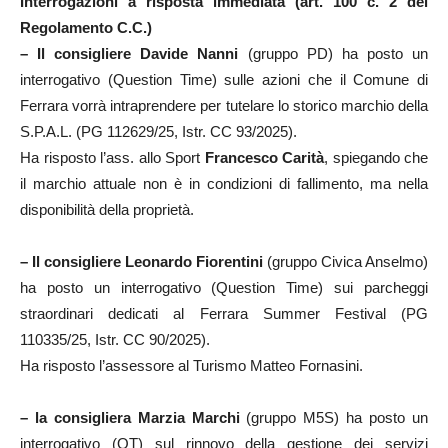
Interrogazioni a risposta immediata (art. 100 c. 2 del
Regolamento C.C.)
– Il consigliere Davide Nanni
(gruppo PD) ha posto un
interrogativo (Question Time) sulle azioni che il Comune di
Ferrara vorrà intraprendere per tutelare lo storico marchio della
S.P.A.L. (PG 112629/25, Istr. CC 93/2025).
Ha risposto l’ass. allo Sport
Francesco Carità
, spiegando che
il marchio attuale non è in condizioni di fallimento, ma nella
disponibilità della proprietà.
–
Il consigliere Leonardo
Fiorentini
(gruppo Civica Anselmo)
ha posto un interrogativo (Question Time) sui parcheggi
straordinari dedicati al Ferrara Summer Festival (PG
110335/25, Istr. CC 90/2025).
Ha risposto l’assessore al Turismo Matteo Fornasini.
– la
consigliera
Marzia Marchi
(gruppo M5S) ha posto un
interrogativo (QT) sul rinnovo della gestione dei servizi