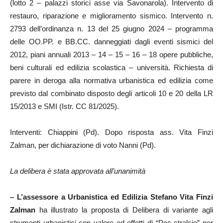
(lotto 2 – palazzi storici asse via Savonarola). Intervento di
restauro, riparazione e miglioramento sismico. Intervento n.
2793 dell’ordinanza n. 13 del 25 giugno 2024 – programma
delle OO.PP. e BB.CC. danneggiati dagli eventi sismici del
2012, piani annuali 2013 – 14 – 15 – 16 – 18 opere pubbliche,
beni culturali ed edilizia scolastica – università. Richiesta di
parere in deroga alla normativa urbanistica ed edilizia come
previsto dal combinato disposto degli articoli 10 e 20 della LR
15/2013 e SMI (Istr. CC 81/2025).
Interventi: Chiappini (Pd). Dopo risposta ass. Vita Finzi
Zalman, per dichiarazione di voto Nanni (Pd).
La delibera è stata approvata all’unanimità
–
L’assessore a Urbanistica ed Edilizia Stefano
Vita Finzi
Zalman
ha illustrato la proposta di Delibera di variante agli
strumenti urbanistici con valore ed effetti di “Poc stralcio” per