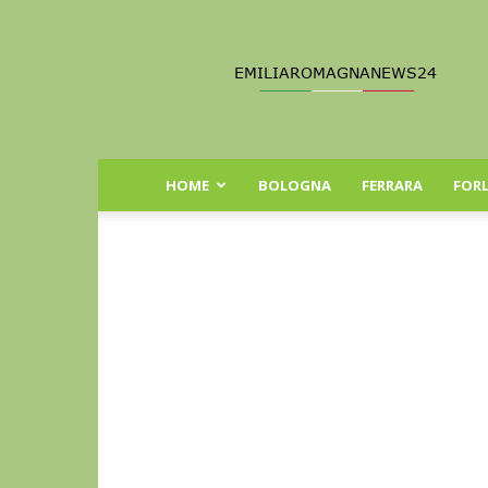
Emilia
Romagna
News
24
HOME
BOLOGNA
FERRARA
FORL