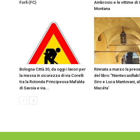
Forlì (FC)
Ambrosio e le vittime di
Montana
Bologna Città 30, da oggi i lavori per
Rinviata a marzo la pres
la messa in sicurezza di via Corelli
del libro “Nientecasillabi”
tra la Rotonda Principessa Mafalda
Siro e Luca Mantovani, ali
di Savoia e via...
Macéta’