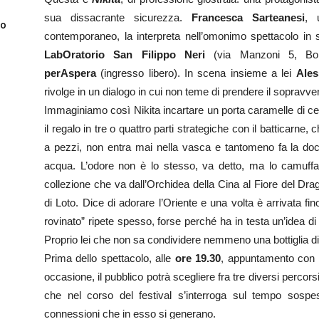
sua dissacrante sicurezza.
Francesca Sarteanesi
, 
to
contemporaneo, la interpreta nell’omonimo spettacolo in
LabOratorio San Filippo Neri
(via Manzoni 5, Bo
perAspera
(ingresso libero). In scena insieme a lei
Ales
rivolge in un dialogo in cui non teme di prendere il sopravve
Immaginiamo così Nikita incartare un porta caramelle di cer
il regalo in tre o quattro parti strategiche con il batticarne,
a pezzi, non entra mai nella vasca e tantomeno fa la doc
acqua. L’odore non è lo stesso, va detto, ma lo camuffa
collezione che va dall’Orchidea della Cina al Fiore del Dr
di Loto. Dice di adorare l’Oriente e una volta è arrivata f
rovinato” ripete spesso, forse perché ha in testa un’idea
Proprio lei che non sa condividere nemmeno una bottiglia di
Prima dello spettacolo, alle
ore 19.30
, appuntamento con 
occasione, il pubblico potrà scegliere fra tre diversi percors
che nel corso del festival s’interroga sul tempo sospe
connessioni che in esso si generano.