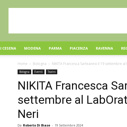
I CESENA
MODENA
PARMA
PIACENZA
RAVENNA
RE
Home
Bologna
NIKITA Francesca Sarteanesi il 19 settembre al
Bologna
Eventi
Teatro
NIKITA Francesca Sar
settembre al LabOrat
Neri
Da
Roberto Di Biase
-
19 Settembre 2024