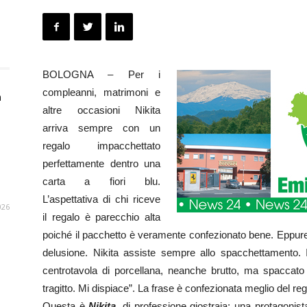
BOLOGNA – Per i
compleanni, matrimoni e
n
altre occasioni Nikita
arriva sempre con un
regalo impacchettato
perfettamente dentro una
carta a fiori blu.
L’aspettativa di chi riceve
026
il regalo è parecchio alta
poiché il pacchetto è veramente confezionato bene. Eppure, 
delusione. Nikita assiste sempre allo spacchettamento.
centrotavola di porcellana, neanche brutto, ma spaccato 
tragitto. Mi dispiace”. La frase è confezionata meglio del reg
Questa è
Nikita
, di professione giostraia: una protagonista