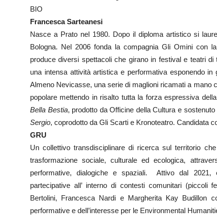
BIO
Francesca Sarteanesi
Nasce a Prato nel 1980. Dopo il diploma artistico si laurea
Bologna. Nel 2006 fonda la compagnia Gli Omini con la
produce diversi spettacoli che girano in festival e teatri di t
una intensa attività artistica e performativa esponendo in g
Almeno Nevicasse, una serie di maglioni ricamati a mano co
popolare mettendo in risalto tutta la forza espressiva del
Bella Bestia
, prodotto da Officine della Cultura e sostenut
Sergio
, coprodotto da Gli Scarti e Kronoteatro. Candidata 
GRU
Un collettivo transdisciplinare di ricerca sul territorio 
trasformazione sociale, culturale ed ecologica, attraverso 
performative, dialogiche e spaziali. Attivo dal 2021, 
partecipative all’ interno di contesti comunitari (piccoli 
Bertolini, Francesca Nardi e Margherita Kay Budillon c
performative e dell’interesse per le Environmental Humaniti