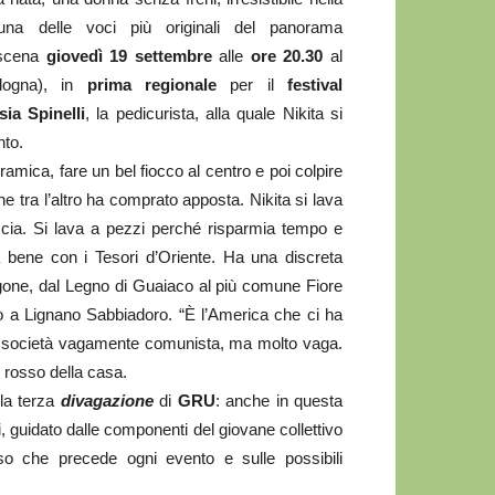
una delle voci più originali del panorama
 scena
giovedì 19 settembre
alle
ore 20.30
al
logna), in
prima regionale
per il
festival
sia Spinelli
, la pedicurista, alla quale Nikita si
nto.
amica, fare un bel fiocco al centro e poi colpire
 che tra l’altro ha comprato apposta. Nikita si lava
cia. Si lava a pezzi perché risparmia tempo e
 bene con i Tesori d’Oriente. Ha una discreta
agone, dal Legno di Guaiaco al più comune Fiore
ino a Lignano Sabbiadoro. “È l’America che ci ha
 di società vagamente comunista, ma molto vaga.
 rosso della casa.
la terza
divagazione
di
GRU
: anche in questa
i, guidato dalle componenti del giovane collettivo
so che precede ogni evento e sulle possibili