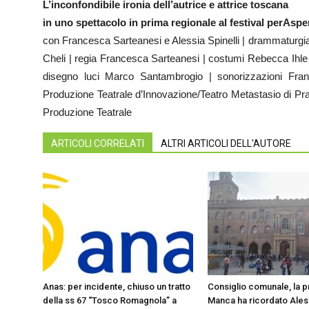
L’inconfondibile ironia dell’autrice e attrice toscana
in uno spettacolo in prima regionale al festival perAspe
con Francesca Sarteanesi e Alessia Spinelli | drammaturg
Cheli | regia Francesca Sarteanesi | costumi Rebecca Ihle
disegno luci Marco Santambrogio | sonorizzazioni Fra
Produzione Teatrale d’Innovazione/Teatro Metastasio di Prato
Produzione Teatrale
ARTICOLI CORRELATI
ALTRI ARTICOLI DELL'AUTORE
Anas: per incidente, chiuso un tratto
Consiglio comunale, la 
della ss 67 “Tosco Romagnola” a
Manca ha ricordato Ale