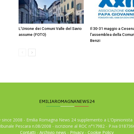
L’Unione dei Comuni Valle del Savio
Il 30-31 maggio a Cesen
assume (FOTO)
l’assemblea della Comun
Benzi
© since 2008 - Emilia Romagna News 24 supplemento a L'Opinionista 
tribunale Pescara n.08/2008 - iscrizione al ROC n°17982 - P.iva 01873
Contatti
-
Archivio news
-
Privacy
-
Cookie Policy