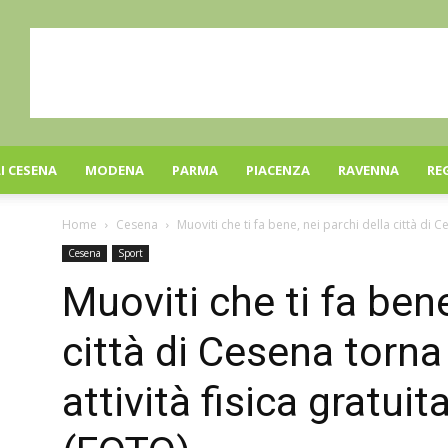
I CESENA
MODENA
PARMA
PIACENZA
RAVENNA
RE
Home
Cesena
Muoviti che ti fa bene, nei parchi della città di C
Cesena
Sport
Muoviti che ti fa bene
città di Cesena torna 
attività fisica gratui