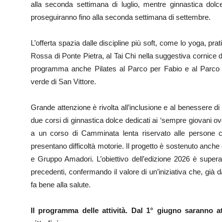
alla seconda settimana di luglio, mentre ginnastica do
proseguiranno fino alla seconda settimana di settembre.
L’offerta spazia dalle discipline più soft, come lo yoga, p
Rossa di Ponte Pietra, al Tai Chi nella suggestiva cornice di 
programma anche Pilates al Parco per Fabio e al Parco Vig
verde di San Vittore.
Grande attenzione è rivolta all’inclusione e al benessere di t
due corsi di ginnastica dolce dedicati ai ‘sempre giovani ov
a un corso di Camminata lenta riservato alle persone ch
presentano difficoltà motorie. Il progetto è sostenuto anche 
e Gruppo Amadori. L’obiettivo dell’edizione 2026 è superar
precedenti, confermando il valore di un’iniziativa che, gi
fa bene alla salute.
Il programma delle attività. Dal 1° giugno saranno att