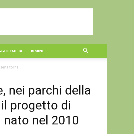
GGIO EMILIA
RIMINI
esena torna...
, nei parchi della
il progetto di
ta nato nel 2010