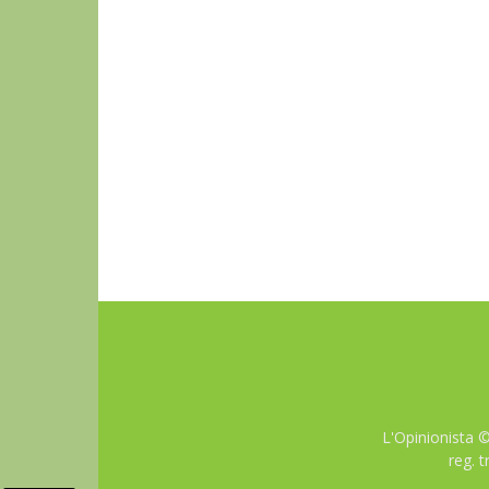
L'Opinionista 
reg. 