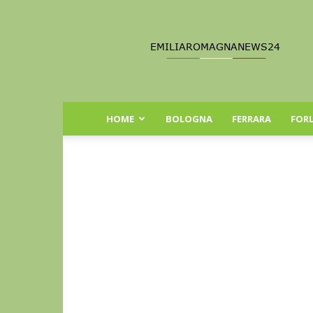
Emilia
Romagna
News
24
HOME
BOLOGNA
FERRARA
FORL