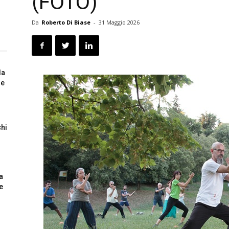
(FOTO)
Da
Roberto Di Biase
-
31 Maggio 2026
la
le
chi
a
e