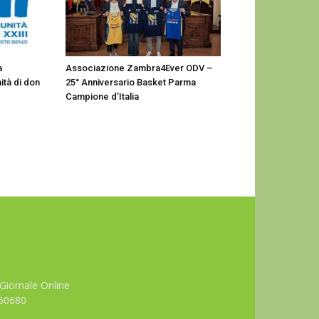
a
Associazione Zambra4Ever ODV –
ità di don
25° Anniversario Basket Parma
Campione d’Italia
Giornale Online
660680