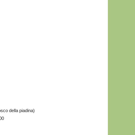
osco della piadina)
:00