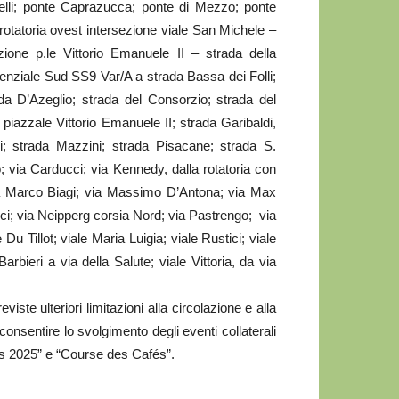
celli; ponte Caprazucca; ponte di Mezzo; ponte
-rotatoria ovest intersezione viale San Michele –
ezione p.le Vittorio Emanuele II – strada della
nziale Sud SS9 Var/A a strada Bassa dei Folli;
da D’Azeglio; strada del Consorzio; strada del
 piazzale Vittorio Emanuele II; strada Garibaldi,
i; strada Mazzini; strada Pisacane; strada S.
o; via Carducci; via Kennedy, dalla rotatoria con
ia Marco Biagi; via Massimo D’Antona; via Max
ci; via Neipperg corsia Nord; via Pastrengo; via
Du Tillot; viale Maria Luigia; viale Rustici; viale
arbieri a via della Salute; viale Vittoria, da via
viste ulteriori limitazioni alla circolazione e alla
consentire lo svolgimento degli eventi collaterali
ds 2025” e “Course des Cafés”.