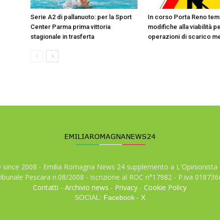
Serie A2 di pallanuoto: per la Sport
In corso Porta Reno te
Center Parma prima vittoria
modifiche alla viabilità p
stagionale in trasferta
operazioni di scarico m
© since 2008 - Emilia Romagna News 24 supplemento a L'Opinionista 
tribunale Pescara n.08/2008 - iscrizione al ROC n°17982 - P.iva 01873
Contatti
-
Archivio news
-
Privacy
-
Cookie Policy
SOCIAL:
Facebook
-
X