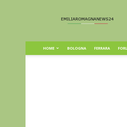
Emilia
Romagna
News
24
HOME
BOLOGNA
FERRARA
FORL