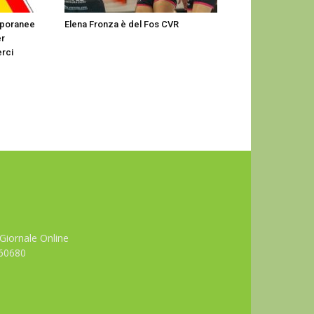
mporanee
Elena Fronza è del Fos CVR
er
erci
Giornale Online
660680