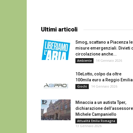
Ultimi articoli
Smog, scattano a Piacenza le
misure emergenziali. Divieti 
circolazione anche...
14 Gennaio 2026
Ambiente
10eLotto, colpo da oltre
100mila euro a Reggio Emilia
14 Gennaio 2026
Giochi
Minaccia a un autista Tper,
dichiarazione dell’assessore
Michele Campaniello
Attualità Emilia Romagna
13 Gennaio 2026