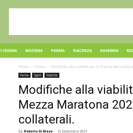
I CESENA
MODENA
PARMA
PIACENZA
RAVENNA
RE
Home
Parma
Modifiche alla viabilità per la “Parma Mezza Mara
Parma
Sport
Viabilità
Modifiche alla viabili
Mezza Maratona 2025
collaterali.
Da
Roberto Di Biase
-
13 Settembre 2025