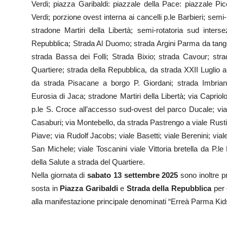
Verdi; piazza Garibaldi: piazzale della Pace: piazzale Pi
Verdi; porzione ovest interna ai cancelli p.le Barbieri; semi
stradone Martiri della Libertà; semi-rotatoria sud inters
Repubblica; Strada Al Duomo; strada Argini Parma da tange
strada Bassa dei Folli; Strada Bixio; strada Cavour; stra
Quartiere; strada della Repubblica, da strada XXII Luglio a
da strada Pisacane a borgo P. Giordani; strada Imbrian
Eurosia di Jaca; stradone Martiri della Libertà; via Capriol
p.le S. Croce all’accesso sud-ovest del parco Ducale; v
Casaburi; via Montebello, da strada Pastrengo a viale Rusti
Piave; via Rudolf Jacobs; viale Basetti; viale Berenini; viale 
San Michele; viale Toscanini viale Vittoria bretella da P.le B
della Salute a strada del Quartiere.
Nella giornata di
sabato 13 settembre 2025
sono inoltre pre
sosta in
Piazza Garibaldi
e
Strada della Repubblica
per 
alla manifestazione principale denominati “Erreà Parma Ki