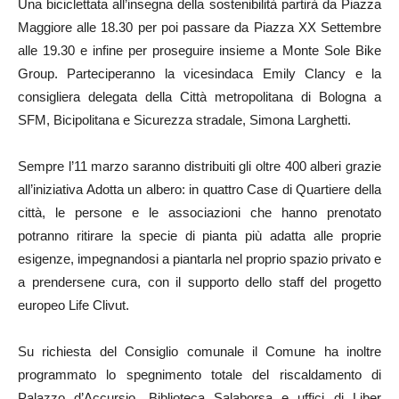
Una biciclettata all’insegna della sostenibilità partirà da Piazza
Maggiore alle 18.30 per poi passare da Piazza XX Settembre
alle 19.30 e infine per proseguire insieme a Monte Sole Bike
Group. Parteciperanno la vicesindaca Emily Clancy e la
consigliera delegata della Città metropolitana di Bologna a
SFM, Bicipolitana e Sicurezza stradale, Simona Larghetti.
Sempre l’11 marzo saranno distribuiti gli oltre 400 alberi grazie
all’iniziativa Adotta un albero: in quattro Case di Quartiere della
città, le persone e le associazioni che hanno prenotato
potranno ritirare la specie di pianta più adatta alle proprie
esigenze, impegnandosi a piantarla nel proprio spazio privato e
a prendersene cura, con il supporto dello staff del progetto
europeo Life Clivut.
Su richiesta del Consiglio comunale il Comune ha inoltre
programmato lo spegnimento totale del riscaldamento di
Palazzo d’Accursio, Biblioteca Salaborsa e uffici di Liber