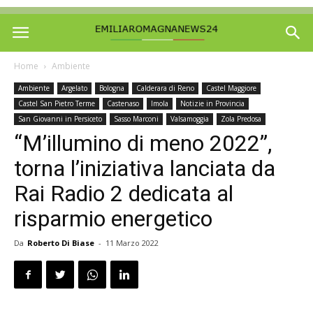
Home
Ambiente
Ambiente
Argelato
Bologna
Calderara di Reno
Castel Maggiore
Castel San Pietro Terme
Castenaso
Imola
Notizie in Provincia
San Giovanni in Persiceto
Sasso Marconi
Valsamoggia
Zola Predosa
“M’illumino di meno 2022”,
torna l’iniziativa lanciata da
Rai Radio 2 dedicata al
risparmio energetico
Da
Roberto Di Biase
-
11 Marzo 2022