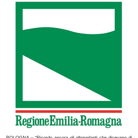
BOLOGNA – “Ricordo ancora gli altoparlanti che dicevano di