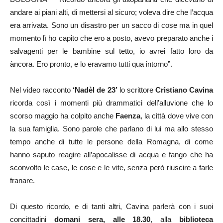
andare ai piani alti, di mettersi al sicuro; voleva dire che l’acqua
era arrivata. Sono un disastro per un sacco di cose ma in quel
momento lì ho capito che ero a posto, avevo preparato anche i
salvagenti per le bambine sul tetto, io avrei fatto loro da
àncora. Ero pronto, e lo eravamo tutti qua intorno”.
Nel video racconto
‘Nadèl de 23’
lo scrittore
Cristiano Cavina
ricorda così i momenti più drammatici dell’alluvione che lo
scorso maggio ha colpito anche
Faenza
, la città dove vive con
la sua famiglia. Sono parole che parlano di lui ma allo stesso
tempo anche di tutte le persone della Romagna, di come
hanno saputo reagire all’apocalisse di acqua e fango che ha
sconvolto le case, le cose e le vite, senza però riuscire a farle
franare.
Di questo ricordo, e di tanti altri, Cavina parlerà con i suoi
concittadini
domani sera, alle 18.30
, alla
biblioteca