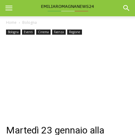
Home
Bologna
Bologna
Eventi
Cinema
Faenza
Regione
Martedì 23 gennaio alla