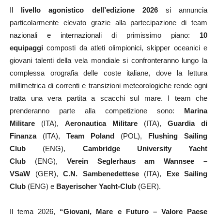
Il
livello agonistico dell’edizione 2026
si annuncia
particolarmente elevato grazie alla partecipazione di team
nazionali e internazionali di primissimo piano:
10
equipaggi
composti da atleti olimpionici, skipper oceanici e
giovani talenti della vela mondiale si confronteranno lungo la
complessa orografia delle coste italiane, dove la lettura
millimetrica di correnti e transizioni meteorologiche rende ogni
tratta una vera partita a scacchi sul mare. I team che
prenderanno parte alla competizione sono:
Marina
Militare
(ITA),
Aeronautica Militare
(ITA),
Guardia di
Finanza
(ITA),
Team Poland
(POL),
Flushing Sailing
Club
(ENG),
Cambridge University Yacht
Club
(ENG),
Verein Seglerhaus am Wannsee –
VSaW
(GER),
C.N. Sambenedettese
(ITA),
Exe Sailing
Club
(ENG) e
Bayerischer Yacht‑Club
(GER).
Il tema 2026,
“Giovani, Mare e Futuro – Valore Paese