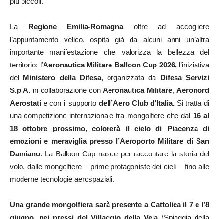
più piccoli.
La
Regione Emilia-Romagna
oltre ad accogliere
l’appuntamento velico, ospita già da alcuni anni un’altra
importante manifestazione che valorizza la bellezza del
territorio: l’
Aeronautica Militare Balloon Cup 2026,
l’iniziativa
del
Ministero della Difesa
, organizzata da
Difesa Servizi
S.p.A.
in collaborazione con
Aeronautica Militare
,
Aeronord
Aerostati
e con il supporto
dell’Aero Club d’Italia.
Si tratta di
una competizione internazionale tra mongolfiere che dal
16 al
18 ottobre prossimo, colorerà il cielo di Piacenza di
emozioni e meraviglia presso l’Aeroporto Militare di San
Damiano
. La Balloon Cup nasce per raccontare la storia del
volo, dalle mongolfiere – prime protagoniste dei cieli – fino alle
moderne tecnologie aerospaziali.
Una grande mongolfiera sarà presente a Cattolica il 7 e l’8
giugno, nei pressi del Villaggio della Vela
(Spiaggia della