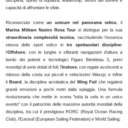
disciplina, spirito di squadra, leadership, senso del dovere e
capacità di affrontare le sfide.
Riconosciuto come
un unicum nel panorama velico
, il
Marina Militare Nastro Rosa Tour
si distingue per la sua
straordinaria complessità tecnica
, racchiudendo l’essenza
stessa dello sport velico in
tre spettacolari discipline
:
l’
Offshore
, con le lunghe e sfibranti navigazioni d’altura a
bordo dei potenti e tecnologici Figaro Bénéteau 3, primi
monotipi di serie dotati di foil; l’
Inshore
, con regate avvincenti a
ridosso della costa sui piccoli e velocissimi Waszp; e infine
il
Board
, la disciplina acrobatica del
Wing Foil
che regalerà
grandi emozioni a pochi metri dalla spiaggia. Una formula
rivoluzionaria che mette in scena “tutta la vela in un unico
evento” con il patrocinio delle massime autorità mondiali della
disciplina, tra cui il prestigioso RORC (Royal Ocean Racing
Club), l’Eurosaf (European Sailing Federation) e World Sailing.