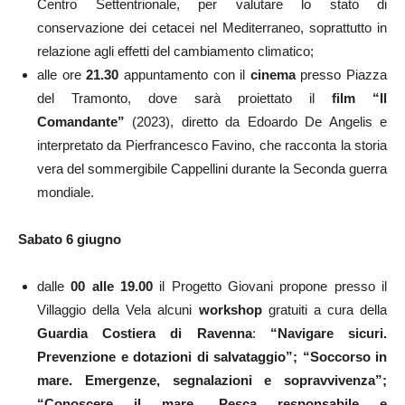
Centro Settentrionale, per valutare lo stato di
conservazione dei cetacei nel Mediterraneo, soprattutto in
relazione agli effetti del cambiamento climatico;
alle ore
21.30
appuntamento con il
cinema
presso Piazza
del Tramonto, dove sarà proiettato il
film “Il
Comandante”
(2023), diretto da Edoardo De Angelis e
interpretato da Pierfrancesco Favino, che racconta la storia
vera del sommergibile Cappellini durante la Seconda guerra
mondiale.
Sabato 6 giugno ​
dalle
00 alle 19.00
il Progetto Giovani propone presso il
Villaggio della Vela alcuni
workshop
gratuiti a cura della
Guardia Costiera di Ravenna
:
“Navigare sicuri.
Prevenzione e dotazioni di salvataggio”; “Soccorso in
mare. Emergenze, segnalazioni e sopravvivenza”;
“Conoscere il mare. Pesca responsabile e