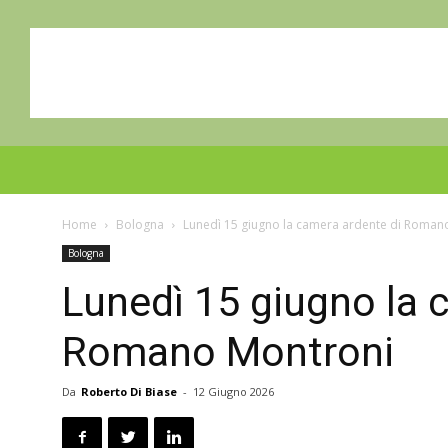
Home
Bologna
Lunedì 15 giugno la camera ardente di Roman
Bologna
Lunedì 15 giugno la 
Romano Montroni
Da
Roberto Di Biase
-
12 Giugno 2026