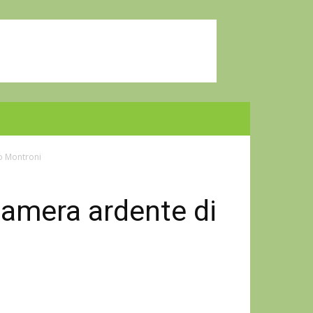
o Montroni
camera ardente di