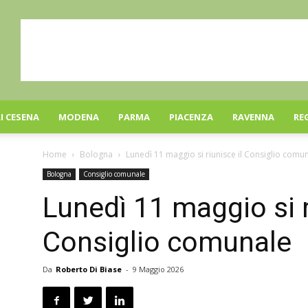
I CESENA
MODENA
PARMA
PIACENZA
RAVENNA
RE
Home
Bologna
Lunedì 11 maggio si riunisce il Consiglio comu
Bologna
Consiglio comunale
Lunedì 11 maggio si r
Consiglio comunale
Da
Roberto Di Biase
-
9 Maggio 2026