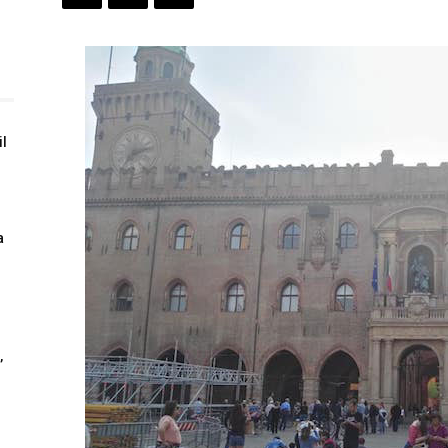
il
a
’