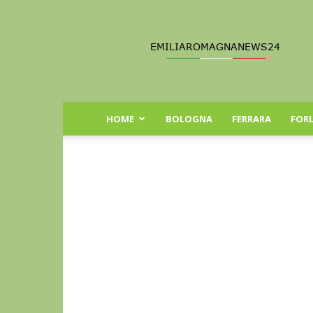
Emilia
Romagna
News
24
HOME
BOLOGNA
FERRARA
FORL