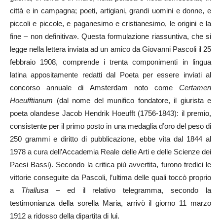
città e in campagna; poeti, artigiani, grandi uomini e donne, e
piccoli e piccole, e paganesimo e cristianesimo, le origini e la
fine – non definitiva». Questa formulazione riassuntiva, che si
legge nella lettera inviata ad un amico da Giovanni Pascoli il 25
febbraio 1908, comprende i trenta componimenti in lingua
latina appositamente redatti dal Poeta per essere inviati al
concorso annuale di Amsterdam noto come
Certamen
Hoeufftianum
(dal nome del munifico fondatore, il giurista e
poeta olandese Jacob Hendrik Hoeufft (1756-1843): il premio,
consistente per il primo posto in una medaglia d’oro del peso di
250 grammi e diritto di pubblicazione, ebbe vita dal 1844 al
1978 a cura dell’Accademia Reale delle Arti e delle Scienze dei
Paesi Bassi). Secondo la critica più avvertita, furono tredici le
vittorie conseguite da Pascoli, l’ultima delle quali toccò proprio
a
Thallusa
– ed il relativo telegramma, secondo la
testimonianza della sorella Maria, arrivò il giorno 11 marzo
1912 a ridosso della dipartita di lui.