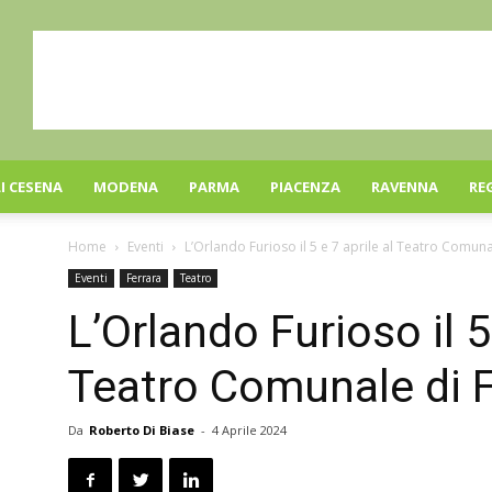
I CESENA
MODENA
PARMA
PIACENZA
RAVENNA
RE
Home
Eventi
L’Orlando Furioso il 5 e 7 aprile al Teatro Comuna
Eventi
Ferrara
Teatro
L’Orlando Furioso il 5 
Teatro Comunale di F
Da
Roberto Di Biase
-
4 Aprile 2024