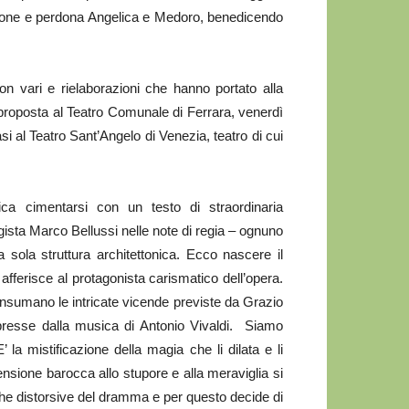
agione e perdona Angelica e Medoro, benedicendo
on vari e rielaborazioni che hanno portato alla
 proposta al Teatro Comunale di Ferrara, venerdì
si al Teatro Sant’Angelo di Venezia, teatro di cui
fica cimentarsi con un testo di straordinaria
 regista Marco Bellussi nelle note di regia – ognuno
 sola struttura architettonica. Ecco nascere il
fferisce al protagonista carismatico dell’opera.
nsumano le intricate vicende previste da Grazio
spresse dalla musica di Antonio Vivaldi. Siamo
 la mistificazione della magia che li dilata e li
ensione barocca allo stupore e alla meraviglia si
he distorsive del dramma e per questo decide di