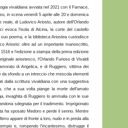
gia vivaldiana avviata nel 2021 con Il Farnace,
oso, in scena venerdì 5 aprile alle 20 e domenica
e reale, di Ludovico Ariosto, autore dell’Orlando
ci evoca l’isola di Alcina, la corte del castello
el suo poema, e la biblioteca Ariostea custodisce
ico Ariosto: oltre ad un importante manoscritto,
1516 e l’edizione a stampa della prima edizione
originale ariostesco, l’Orlando Furioso di Vivaldi
amorato di Angelica, e di Ruggiero, vittima dei
fare da sfondo a un intreccio che mescola elementi
i dalla scrittura vivaldiana con una suggestiva
ca, che a sua volta piange la morte dell’amato
aga, invaghita di Ruggiero lo ammalia con le sue
bandona sdegnata per il tradimento. Imprigionato
ta ha sposato Medoro e perde il senno. Mentre
imo appare di fronte a loro, nudo e in preda alla
 tempio e, rompendo l’incantesimo, distrugge il