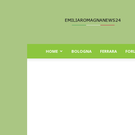
Emilia
Romagna
News
24
HOME
BOLOGNA
FERRARA
FORL