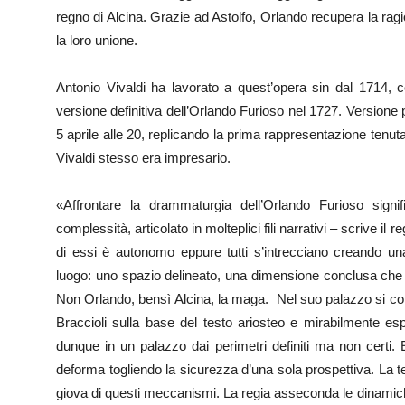
regno di Alcina. Grazie ad Astolfo, Orlando recupera la r
la loro unione.
Antonio Vivaldi ha lavorato a quest’opera sin dal 1714, c
versione definitiva dell’Orlando Furioso nel 1727. Versione
5 aprile alle 20, replicando la prima rappresentazione tenuta
Vivaldi stesso era impresario.
«Affrontare la drammaturgia dell’Orlando Furioso signi
complessità, articolato in molteplici fili narrativi – scrive il
di essi è autonomo eppure tutti s’intrecciano creando una
luogo: uno spazio delineato, una dimensione conclusa che a
Non Orlando, bensì Alcina, la maga. Nel suo palazzo si co
Braccioli sulla base del testo ariosteo e mirabilmente e
dunque in un palazzo dai perimetri definiti ma non certi. E’
deforma togliendo la sicurezza d’una sola prospettiva. La t
giova di questi meccanismi. La regia asseconda le dinamic