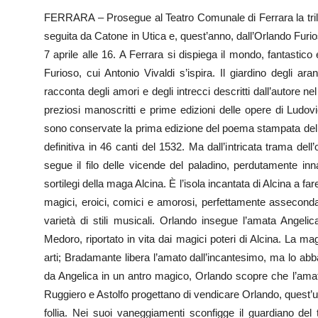
FERRARA – Prosegue al Teatro Comunale di Ferrara la trilo
seguita da Catone in Utica e, quest’anno, dall’Orlando Furi
7 aprile alle 16. A Ferrara si dispiega il mondo, fantastico 
Furioso, cui Antonio Vivaldi s’ispira. Il giardino degli aran
racconta degli amori e degli intrecci descritti dall’autore n
preziosi manoscritti e prime edizioni delle opere di Ludov
sono conservate la prima edizione del poema stampata del 
definitiva in 46 canti del 1532. Ma dall’intricata trama dell’
segue il filo delle vicende del paladino, perdutamente inn
sortilegi della maga Alcina. È l’isola incantata di Alcina a 
magici, eroici, comici e amorosi, perfettamente assecondat
varietà di stili musicali. Orlando insegue l’amata Angeli
Medoro, riportato in vita dai magici poteri di Alcina. La m
arti; Bradamante libera l’amato dall’incantesimo, ma lo ab
da Angelica in un antro magico, Orlando scopre che l’ama
Ruggiero e Astolfo progettano di vendicare Orlando, quest’ult
follia. Nei suoi vaneggiamenti sconfigge il guardiano del