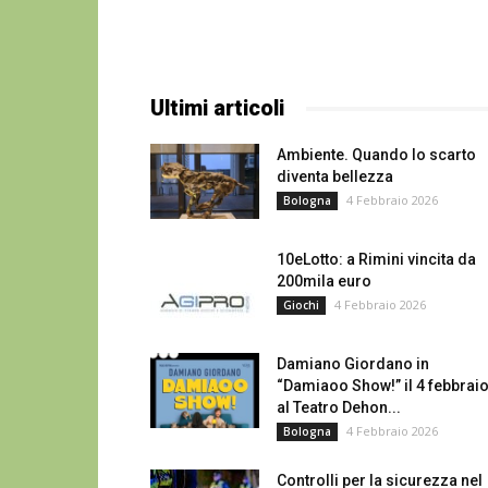
Ultimi articoli
Ambiente. Quando lo scarto
diventa bellezza
4 Febbraio 2026
Bologna
10eLotto: a Rimini vincita da
200mila euro
4 Febbraio 2026
Giochi
Damiano Giordano in
“Damiaoo Show!” il 4 febbrai
al Teatro Dehon...
4 Febbraio 2026
Bologna
Controlli per la sicurezza nel