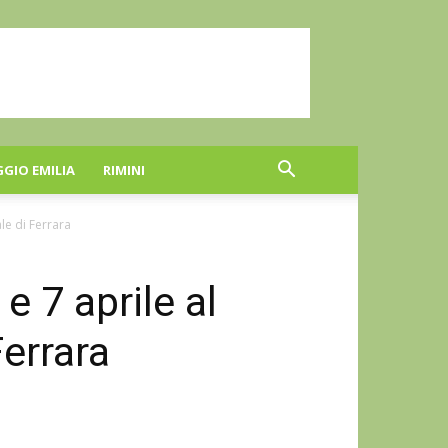
GGIO EMILIA
RIMINI
le di Ferrara
e 7 aprile al
errara