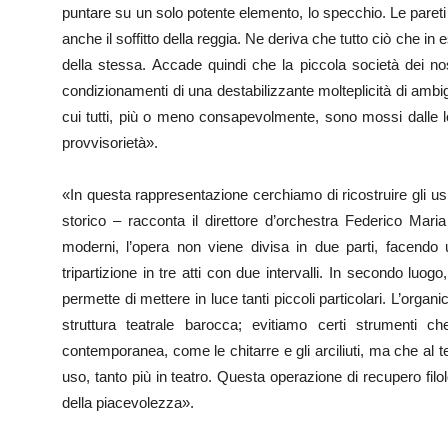
puntare su un solo potente elemento, lo specchio. Le pare
anche il soffitto della reggia. Ne deriva che tutto ciò che in
della stessa. Accade quindi che la piccola società dei nos
condizionamenti di una destabilizzante molteplicità di amb
cui tutti, più o meno consapevolmente, sono mossi dalle l
provvisorietà».
«In questa rappresentazione cerchiamo di ricostruire gli usi 
storico – racconta il direttore d’orchestra Federico Maria
moderni, l’opera non viene divisa in due parti, facendo u
tripartizione in tre atti con due intervalli. In secondo luog
permette di mettere in luce tanti piccoli particolari. L’orga
struttura teatrale barocca; evitiamo certi strumenti 
contemporanea, come le chitarre e gli arciliuti, ma che al t
uso, tanto più in teatro. Questa operazione di recupero fil
della piacevolezza».