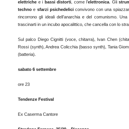
elettriche
e i
bassi
distorti
, come l’
elettronica
. Gli
stru
techno
e
sfarzi
psichedelici
convivono con una spiazza
rincorrono gli ideali dell’anarchia e del comunismo. Una
trascinarti in un incubo apocalittico, che cancella con lo stra
Sul palco Diego Cignitti (voce, chitarra), Ivan Chen (chit
Rossi (synth), Andrea Colicchia (basso synth), Tania Giom
(batteria).
sabato 6 settembre
ore 23
Tendenze Festival
Ex Caserma Cantore