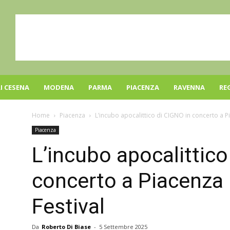
I CESENA
MODENA
PARMA
PIACENZA
RAVENNA
RE
Home
Piacenza
L’incubo apocalittico di CIGNO in concerto a 
Piacenza
L’incubo apocalittico
concerto a Piacenza
Festival
Da
Roberto Di Biase
-
5 Settembre 2025