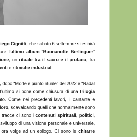
ego Cignitti
, che sabato 6 settembre si esibirà
re l’
ultimo album
“
Buonanotte Berlinguer
”
ione
, un
rituale tra il sacro e il profano
, tra
ienti
e
ritmiche
industrial
.
, dopo “Morte e pianto rituale” del 2022 e “Nada!
st’ultimo si pone come chiusura di una
trilogia
to. Come nei precedenti lavori, il cantante e
loro
, scavalcando quelli che normalmente sono
i tracce ci sono i
contenuti spirituali
,
politici
,
sviluppo di una visione personale e universale,
he ora volge ad un epilogo. Ci sono le
chitarre