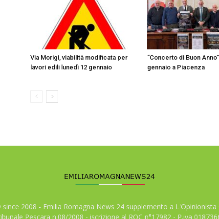
Via Morigi, viabilità modificata per
“Concerto di Buon Anno” 
lavori edili lunedì 12 gennaio
gennaio a Piacenza
© since 2008 - Emilia Romagna News 24 supplemento a L'Opinionista 
tribunale Pescara n.08/2008 - iscrizione al ROC n°17982 - P.iva 01873