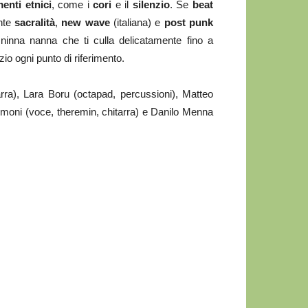
menti
etnici
, come i
cori
e il
silenzio
. Se
beat
nte
sacralità
,
new wave
(italiana) e
post
punk
 ninna nanna che ti culla delicatamente fino a
zio ogni punto di riferimento.
arra), Lara Boru (octapad, percussioni), Matteo
moni (voce, theremin, chitarra) e Danilo Menna