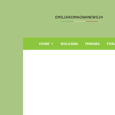
Emilia
Romagna
News
24
HOME
BOLOGNA
FERRARA
FORL