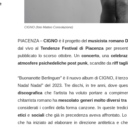
e
CIGNO (foto Matteo Consolazione)
PIACENZA –
CIGNO
è il progetto del
musicista romano Di
dal vivo al
Tendenze Festival
di Piacenza
per presenta
pubblicato lo scorso ottobre. Un
concerto
, una
celebraz
atmosfere
psichedeliche
post
punk
, scandite da
riff
tagl
“Buonanotte Berlinguer” è il nuovo album di CIGNO, il terzo
Nada! Nada!” del 2023. Tre dischi, in tre anni, dove que
discografica
che l’artista ha voluto portare a compimen
chitarrista romano ha
mescolato generi molto diversi tra 
considerati i confini della forma canzone. In queste tredic
etici
e
sociali
che già in precedenza aveva affrontato. Lo 
che ha iniziato ad elaborare in direzione antitetica e c