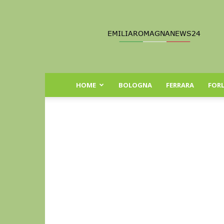
Emilia
Romagna
News
24
HOME
BOLOGNA
FERRARA
FORL