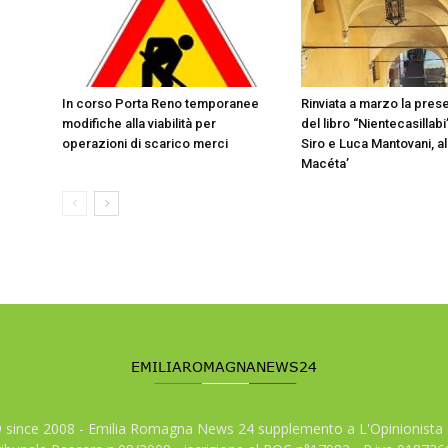
In corso Porta Reno temporanee
Rinviata a marzo la pres
modifiche alla viabilità per
del libro “Nientecasillabi”
operazioni di scarico merci
Siro e Luca Mantovani, ali
Macéta’
© since 2008 - Emilia Romagna News 24 supplemento a L'Opinionista 