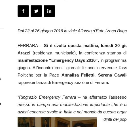
Dal 22 al 26 giugno 2016 in viale Alfonso d’Este (zona Bag
FERRARA –
Si è svolta questa mattina, lunedì 20 giu
Arazzi
(residenza municipale), la conferenza stampa d
manifestazione “Emergency Days 2016”,
in programma a
giugno. All’incontro con i giornalisti sono intervenute l’
Politiche per la Pace
Annalisa Felletti,
Serena Cavall
o
rappresentanza di Emergency sezione di Ferrara.
“Ringrazio Emergency Ferrara
– ha affermato l’assess
o
messo in campo una manifestazione importante che è un
azioni concrete svolte in Italia e nel mondo da questa orga
diritti dei po