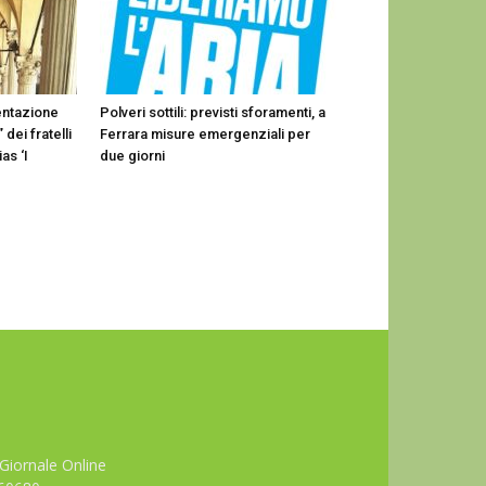
entazione
Polveri sottili: previsti sforamenti, a
 dei fratelli
Ferrara misure emergenziali per
as ‘I
due giorni
Giornale Online