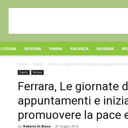
I CESENA
MODENA
PARMA
PIACENZA
RAVENNA
RE
Home
Eventi
Ferrara, Le giornate di Emergency: appuntamenti e
Eventi
Ferrara
Ferrara, Le giornate 
appuntamenti e inizia
promuovere la pace e 
Da
Roberto Di Biase
-
20 Giugno 2016