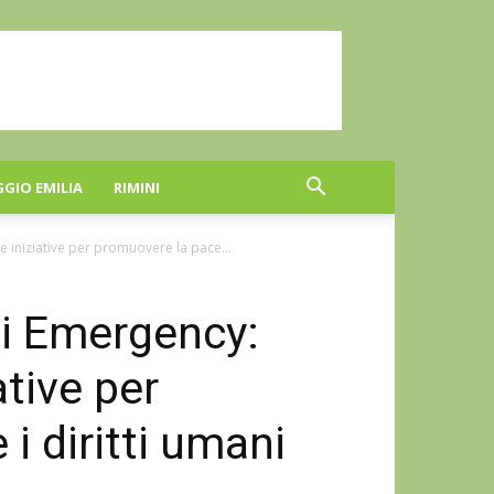
GGIO EMILIA
RIMINI
 iniziative per promuovere la pace...
di Emergency:
tive per
i diritti umani