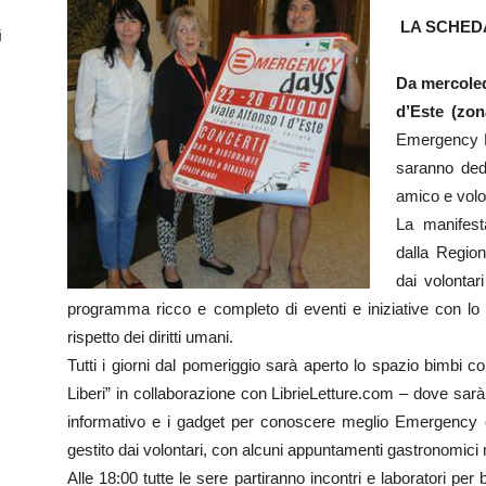
LA SCHEDA 
i
Da mercoled
d’Este (zon
Emergency Da
saranno dedi
amico e volo
La manifest
dalla Regio
dai volontar
programma ricco e completo di eventi e iniziative con lo
rispetto dei diritti umani.
Tutti i giorni dal pomeriggio sarà aperto lo spazio bimbi con 
Liberi” in collaborazione con LibrieLetture.com – dove sar
informativo e i gadget per conoscere meglio Emergency e so
gestito dai volontari, con alcuni appuntamenti gastronomici 
Alle 18:00 tutte le sere partiranno incontri e laboratori per