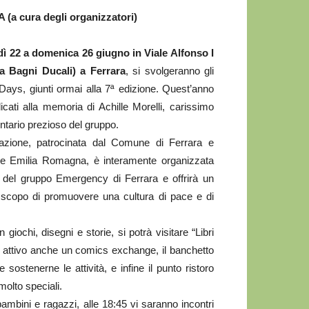
(a cura degli organizzatori)
ì 22 a domenica 26 giugno in Viale Alfonso I
a Bagni Ducali) a Ferrara
, si svolgeranno gli
ys, giunti ormai alla 7ª edizione. Quest’anno
cati alla memoria di Achille Morelli, carissimo
ntario prezioso del gruppo.
azione, patrocinata dal Comune di Ferrara e
ne Emilia Romagna, è interamente organizzata
i del gruppo Emergency di Ferrara e offrirà un
 scopo di promuovere una cultura di pace e di
giochi, disegni e storie, si potrà visitare “Libri
à attivo anche un comics exchange, il banchetto
stenerne le attività, e infine il punto ristoro
molto speciali.
 bambini e ragazzi, alle 18:45 vi saranno incontri