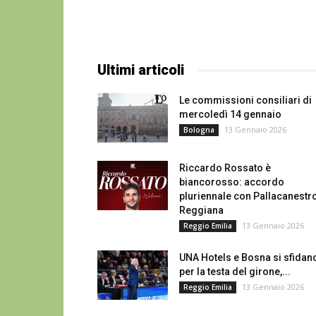
Ultimi articoli
Le commissioni consiliari di
mercoledì 14 gennaio
13 Gennaio 2026
Bologna
Riccardo Rossato è
biancorosso: accordo
pluriennale con Pallacanestr
Reggiana
13 Gennaio 2026
Reggio Emilia
UNA Hotels e Bosna si sfidan
per la testa del girone,...
13 Gennaio 2026
Reggio Emilia