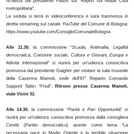
richiesta dal presidente Fattori sul “Report sui redditi Città
metropolitana”.
La seduta si terrà in videoconferenza e sarà trasmessa in
diretta streaming sul canale YouTube del Comune di Bologna:
https://www.youtube.com/ConsiglioComunaleBologna
Alle 11.30
, la commissione “
Scuola, Antimafia, Legalità
democratica, Coesione sociale, Cultura e Giovani, Europa e
Attività Internazionali
” si riunirà per un’udienza conoscitiva
promossa dal presidente Gaigher per visitare la sala museale
della Caserma Mameli, sede dell’87° Reparto Comando
Supporti Tattici “Friuli”.
Ritrovo presso Caserma Mameli,
viale Vicini 32.
Alle 14.30
, la commissione “
Parità e Pari Opportunità
” si
riunirà per un’udienza conoscitiva promossa dalla consigliera
Ceretti (Partito democratico) avente come tema “La
necessaria pace in Medio Oriente e la terribile situazione