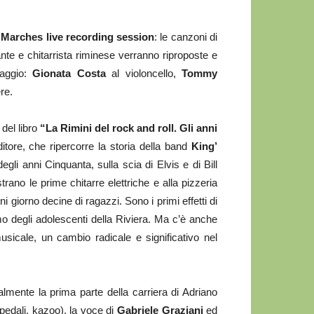
 Marches live recording session
: le canzoni di
ante e chitarrista riminese verranno riproposte e
iaggio:
Gionata Costa
al violoncello,
Tommy
ere.
 del libro
“La Rimini del rock and roll. Gli anni
tore, che ripercorre la storia della band
King’
degli anni Cinquanta, sulla scia di Elvis e di Bill
rano le prime chitarre elettriche e alla pizzeria
giorno decine di ragazzi. Sono i primi effetti di
o degli adolescenti della Riviera. Ma c’è anche
usicale, un cambio radicale e significativo nel
mente la prima parte della carriera di Adriano
 pedali, kazoo), la voce di
Gabriele Graziani
ed