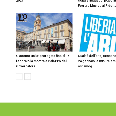
2027
colta e linguaggi popolar
Ferrara Musica al Ridott
Giacomo Balla: prorogata fino al 15
Qualità dell’aria, cessa
febbraio la mostra a Palazzo del
24 gennaio le misure em
Governatore
antismog