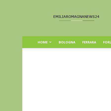
Emilia
Romagna
News
24
HOME
BOLOGNA
FERRARA
FORL