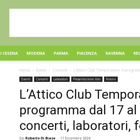
I CESENA
MODENA
PARMA
PIACENZA
RAVENNA
RE
Home
Eventi
Concerti
L’Attico Club Temporaneo: il programm
Eventi
Concerti
Laboratori
Presentazione libri
Rimini
L’Attico Club Tempora
programma dal 17 al 
concerti, laboratori, 
Da
Roberto Di Biase
-
17 Dicembre 2024