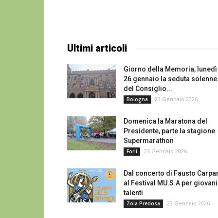
Ultimi articoli
Giorno della Memoria, lunedì
26 gennaio la seduta solenne
del Consiglio...
23 Gennaio 2026
Bologna
Domenica la Maratona del
Presidente, parte la stagione
Supermarathon
23 Gennaio 2026
Forli
Dal concerto di Fausto Carpa
al Festival MU.S.A per giovani
talenti
23 Gennaio 2026
Zola Predosa