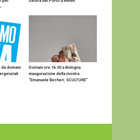
i per
Destra del Porto a Rimini
o
no da domani
Domani ore 16.30 a Bologna
ergenziali
inaugurazione della mostra
“Emanuele Becheri. SCULTURE”