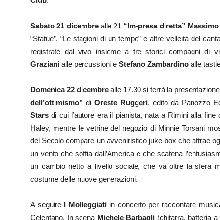
Club
.
Sabato 21 dicembre
alle 21
“Im-presa diretta” Massimo
“Statue”, “Le stagioni di un tempo” e altre velleità del cant
registrate dal vivo insieme a tre storici compagni di v
Graziani
alle percussioni e
Stefano Zambardino
alle tasti
Domenica 22 dicembre
alle 17.30 si terrà la presentazione
dell’ottimismo”
di
Oreste Ruggeri
, edito da Panozzo Edi
Stars
di cui l’autore era il pianista, nata a Rimini alla fine 
Haley, mentre le vetrine del negozio di Minnie Torsani most
del Secolo compare un avveniristico juke-box che attrae ogni 
un vento che soffia dall’America e che scatena l’entusiasm
un cambio netto a livello sociale, che va oltre la sfera m
costume delle nuove generazioni.
A seguire
I Molleggiati
in concerto per raccontare musical
Celentano. In scena
Michele Barbagli
(chitarra, batteria a