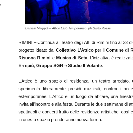
e
Daniele Maggioli – Attico Club Temporaneo_ph Giulio Rosini
RIMINI – Continua al Teatro degli Atti di Rimini fino al 23
progetto ideato dal
Collettivo L’Attico
per il
Comune di R
Risuona Rimini
e
Musica di Seta
. L’iniziativa è realizz
Errepiù
,
Gruppo SGR
e
Studio Il Volante
.
L’Attico è uno spazio di residenza, un teatro arredato, u
sperimenta liberamente presidi musicali, confronti nec
estemporanee. L’Attico è un luogo da abitare, una finestr
invita all’incontro e alla festa. Durante le due settimane di 
spettacoli e concerti frutto delle residenze artistiche, così c
in questo spazio prenderanno nuova forma.