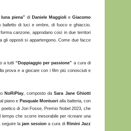
luna piena”
di
Daniele Maggioli
e
Giacomo
n balletto di luci e ombre, di fuoco e ghiaccio.
forma canzone, approdano così in due territori
 Ma gli opposti si appartengono. Come due facce
o a tutti
“Doppiaggio per passione”
a cura di
lla prova e a giocare con i film più conosciuti e
tto
NoRiPlay
, composto da
Sara Jane Ghiotti
al piano e
Pasquale Montuori
alla batteria, con
 e poetico di Jon Fosse, Premio Nobel 2023, che
del tempo che scorre inesorabile per ricreare una
A seguire la
jam session
a cura di
Rimini Jazz