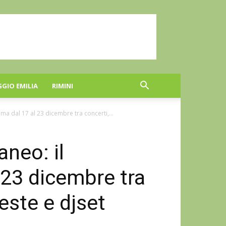
GGIO EMILIA
RIMINI
a dal 17 al 23 dicembre tra concerti,...
neo: il
23 dicembre tra
feste e djset