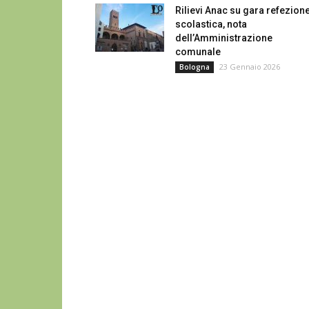
Rilievi Anac su gara refezion
scolastica, nota
dell’Amministrazione
comunale
23 Gennaio 2026
Bologna