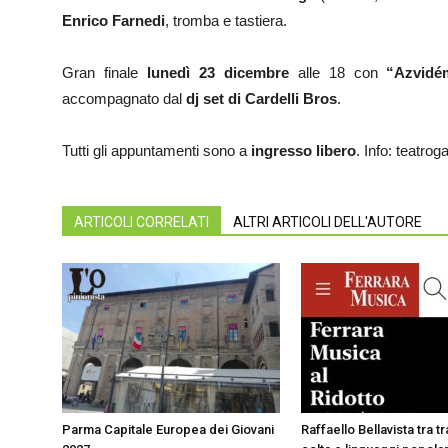
Enrico Farnedi
, tromba e tastiera.
Gran finale
lunedì 23 dicembre
alle 18 con
“Azvidé
accompagnato dal
dj set di Cardelli Bros
.
Tutti gli appuntamenti sono a
ingresso libero
. Info: teatrog
ARTICOLI CORRELATI
ALTRI ARTICOLI DELL'AUTORE
Parma Capitale Europea dei Giovani
Raffaello Bellavista tra t