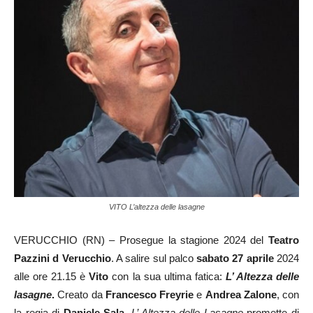
VITO L’altezza delle lasagne
VERUCCHIO (RN) – Prosegue la stagione 2024 del
Teatro
Pazzini d Verucchio
. A salire sul palco
sabato 27 aprile
2024
alle ore 21.15 è
Vito
con la sua ultima fatica:
L’ Altezza delle
lasagne
.
Creato da
Francesco Freyrie
e
Andrea Zalone
, con
la regia di
Daniele Sala
,
L’ Altezza delle Lasagne
promette di