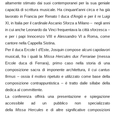
altamente stimato dai suoi contemporanei per la sua geniale
capacità di scrittura musicale. Ha cinquant’anni circa e ha già
lavorato in Francia per Renato I duca d’Angiò e per il re Luigi
XI, in Italia per il cardinale Ascanio Sforza a Milano – negli anni
in cui anche Leonardo da Vinci frequentava la città sforzesca –
e per i papi Innocenzo VIII e Alessandro VI a Roma, come
cantore nella Cappella Sistina.
Per il duca Ercole I d’Este, Josquin compose alcuni capolavori
musicali, fra i quali la
Missa Hercules dux Ferrariae
(messa
Ercole duca di Ferrara), primo caso nella storia di una
composizione sacra di imponente architettura, il cui
cantus
firmus
– ossia il motivo ripetuto e utilizzato come base della
composizione contrappuntistica – è tratto dalle sillabe della
dedica al committente.
La conferenza offrirà una presentazione e spiegazione
accessibile ad un pubblico non specializzato
della
Missa Hercules
e di altre significative composizioni