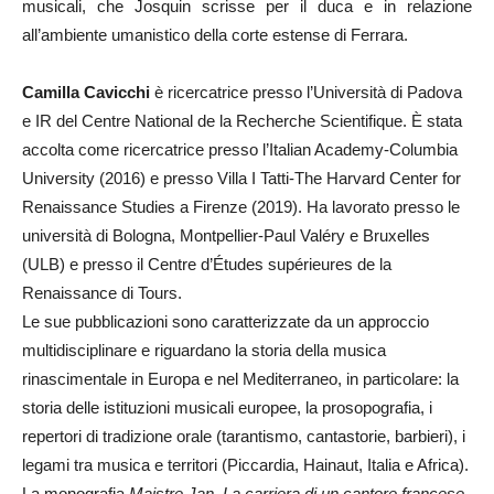
musicali, che Josquin scrisse per il duca e in relazione
all’ambiente umanistico della corte estense di Ferrara.
Camilla Cavicchi
è ricercatrice presso l’Università di Padova
e IR del Centre National de la Recherche Scientifique. È stata
accolta come ricercatrice presso l’Italian Academy-Columbia
University (2016) e presso Villa I Tatti-The Harvard Center for
Renaissance Studies a Firenze (2019). Ha lavorato presso le
università di Bologna, Montpellier-Paul Valéry e Bruxelles
(ULB) e presso il Centre d’Études supérieures de la
Renaissance di Tours.
Le sue pubblicazioni sono caratterizzate da un approccio
multidisciplinare e riguardano la storia della musica
rinascimentale in Europa e nel Mediterraneo, in particolare: la
storia delle istituzioni musicali europee, la prosopografia, i
repertori di tradizione orale (tarantismo, cantastorie, barbieri), i
legami tra musica e territori (Piccardia, Hainaut, Italia e Africa).
La monografia
Maistre Jan. La carriera di un cantore francese