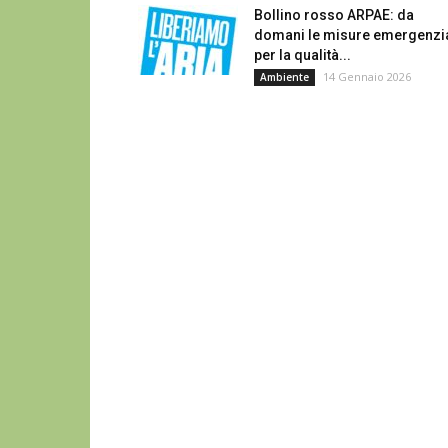
Bollino rosso ARPAE: da
domani le misure emergenzia
per la qualità...
14 Gennaio 2026
Ambiente