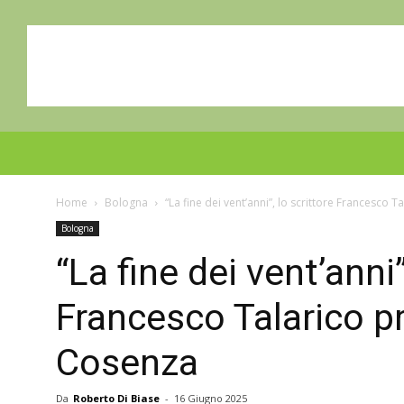
Home
Bologna
“La fine dei vent’anni”, lo scrittore Francesco
Bologna
“La fine dei vent’anni”
Francesco Talarico p
Cosenza
Da
Roberto Di Biase
-
16 Giugno 2025