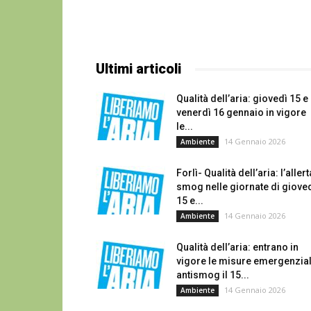
Ultimi articoli
Qualità dell’aria: giovedì 15 e
venerdì 16 gennaio in vigore
le...
14 Gennaio 2026
Ambiente
Forlì- Qualità dell’aria: l’allert
smog nelle giornate di giove
15 e...
14 Gennaio 2026
Ambiente
Qualità dell’aria: entrano in
vigore le misure emergenzial
antismog il 15...
14 Gennaio 2026
Ambiente