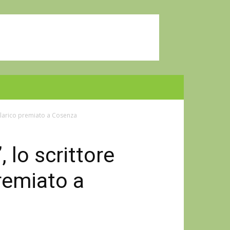
 Talarico premiato a Cosenza
, lo scrittore
remiato a