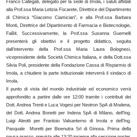
Franco Callegati, delegato per la sede di Imola, i saluti affidati
alla Prof.ssa Maria Letizia Focarete, Direttrice del Dipartimento
di Chimica “Giacomo Ciamician”, e alla Prof.ssa Barbara
Monti, Direttrice del Dipartimento di Farmacia e Biotecnologie,
FaBit. Successivamente, la Prof.ssa Susanna Guernelli
presenterà gli obiettivi e il progetto didattico, seguita
dall’intervento della Prof.ssa Maria Laura Bolognesi,
vicepresidente della Società Chimica Italiana, e della Dott.ssa
Silvia Poli, presidente della Fondazione Cassa di Risparmio di
Imola, a chiudere la parte istituzionale interverrà il sindaco di
Imola.
Il punto di vista del mondo industriale ed economico verrà
approfondito a partire dalle ore 12:00 tramite i contributi dei
Dott. Andrea Trenti e Luca Vogesi per Neotron SpA di Modena,
del Dott. Andrea Bonetti per Indena SpA di Milano, dell’Ing.
Luigi Aleotti per Frantoio Valsanterno di Imola e dell’Ing.
Pasquale Moretti per Bioenutra Srl di Ginosa. Prima della
pausa pranzo, prevista alle 13:20 insieme alla sessione poster,