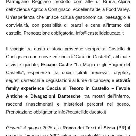
Parmigiano Reggiano prodotto con latte di Bruna Alpina
dell’Azienda Agricola Contignaco, eccellenza della Food Valley.
Un’esperienza che unisce cultura gastronomica, paesaggio e
convivialità, con possibilità di pranzi e cene all’interno del
castello. Prenotazione obbligatoria: info@castellidelducato.it
Il viaggio tra gusto e storia prosegue sempre al Castello di
Contignaco con nuove edizioni di “Calici in Castello”, abbinate
a visite guidate,
Escape Castle
“La Magia e gli Enigmi del
Castello”, esperienza tra codici cifrati medievali, cryptex,
segreti danteschi e degustazioni al lume di candela; e
attività
family experience Caccia al Tesoro in Castello – Favole
Antiche e Divagazioni Dantesche
, tra mostri dell’Inferno,
racconti rinascimentali e misteriosi percorsi nel bosco
.
Prenotazione obbligatoria: info@castellidelducato.it
Giovedì 4 giugno 2026
alla
Rocca dei Terzi di Sissa (PR)
il
progetto “Francesco 800” intreccia spiritualità e convivialità