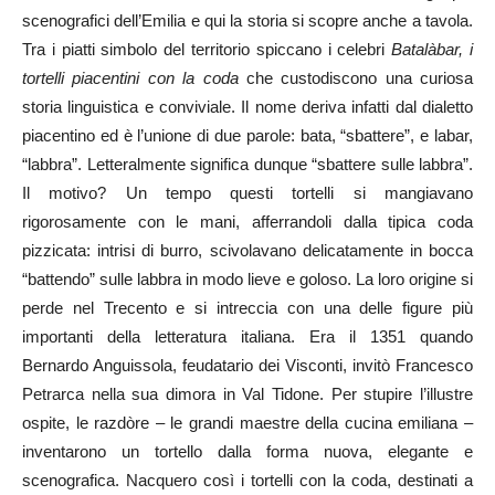
scenografici dell’Emilia e qui la storia si scopre anche a tavola.
Tra i piatti simbolo del territorio spiccano i celebri
Batalàbar, i
tortelli piacentini con la coda
che custodiscono una curiosa
storia linguistica e conviviale. Il nome deriva infatti dal dialetto
piacentino ed è l’unione di due parole: bata, “sbattere”, e labar,
“labbra”. Letteralmente significa dunque “sbattere sulle labbra”.
Il motivo? Un tempo questi tortelli si mangiavano
rigorosamente con le mani, afferrandoli dalla tipica coda
pizzicata: intrisi di burro, scivolavano delicatamente in bocca
“battendo” sulle labbra in modo lieve e goloso. La loro origine si
perde nel Trecento e si intreccia con una delle figure più
importanti della letteratura italiana. Era il 1351 quando
Bernardo Anguissola, feudatario dei Visconti, invitò Francesco
Petrarca nella sua dimora in Val Tidone. Per stupire l’illustre
ospite, le razdòre – le grandi maestre della cucina emiliana –
inventarono un tortello dalla forma nuova, elegante e
scenografica. Nacquero così i tortelli con la coda, destinati a