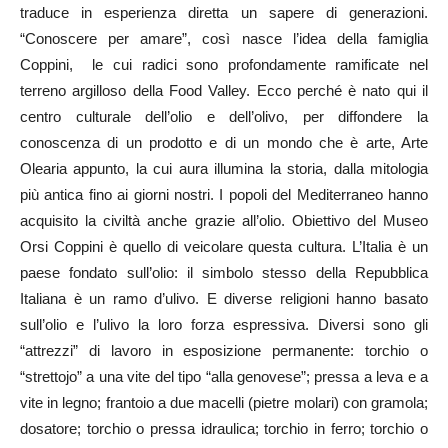
traduce in esperienza diretta un sapere di generazioni.
“Conoscere per amare”, così nasce l’idea della famiglia
Coppini, le cui radici sono profondamente ramificate nel
terreno argilloso della Food Valley. Ecco perché è nato qui il
centro culturale dell’olio e dell’olivo, per diffondere la
conoscenza di un prodotto e di un mondo che è arte, Arte
Olearia appunto, la cui aura illumina la storia, dalla mitologia
più antica fino ai giorni nostri. I popoli del Mediterraneo hanno
acquisito la civiltà anche grazie all’olio. Obiettivo del Museo
Orsi Coppini è quello di veicolare questa cultura. L’Italia è un
paese fondato sull’olio: il simbolo stesso della Repubblica
Italiana è un ramo d’ulivo. E diverse religioni hanno basato
sull’olio e l’ulivo la loro forza espressiva. Diversi sono gli
“attrezzi” di lavoro in esposizione permanente: torchio o
“strettojo” a una vite del tipo “alla genovese”; pressa a leva e a
vite in legno; frantoio a due macelli (pietre molari) con gramola;
dosatore; torchio o pressa idraulica; torchio in ferro; torchio o