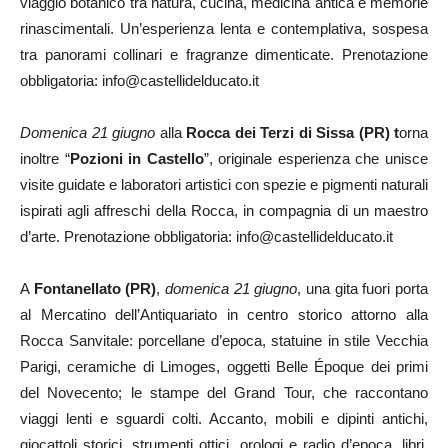
viaggio botanico tra natura, cucina, medicina antica e memorie
rinascimentali. Un’esperienza lenta e contemplativa, sospesa
tra panorami collinari e fragranze dimenticate. Prenotazione
obbligatoria: info@castellidelducato.it
Domenica 21 giugno
alla
Rocca dei Terzi di Sissa (PR) t
orna
inoltre “
Pozioni in Castello
”, originale esperienza che unisce
visite guidate e laboratori artistici con spezie e pigmenti naturali
ispirati agli affreschi della Rocca, in compagnia di un maestro
d’arte. Prenotazione obbligatoria: info@castellidelducato.it
A
Fontanellato (PR)
,
domenica 21 giugno
, una gita fuori porta
al Mercatino dell’Antiquariato in centro storico attorno alla
Rocca Sanvitale: porcellane d’epoca, statuine in stile Vecchia
Parigi, ceramiche di Limoges, oggetti Belle Époque dei primi
del Novecento; le stampe del Grand Tour, che raccontano
viaggi lenti e sguardi colti. Accanto, mobili e dipinti antichi,
giocattoli storici, strumenti ottici, orologi e radio d’epoca, libri,