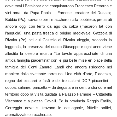
dove trovi i Batalabar che conquistarono Francesco Petrarca e
vini amati da Papa Paolo III Farnese, creatore del Ducato;
Bobbio (Pc), sovrano per i maccheroni alla bobbiese, preparati
ancora oggi con ferro da ago da calza (macaròn fàt cón
l’angùcia), una pasta fresca di origine medievale; Gazzola di
Rivalta (Pc) nel cui Castello di Rivalta aleggia, secondo la
leggenda, la presenza del cuoco Giuseppe e ogni anno viene
allestita la celebre mostra “Le tavole apparecchiate di una
antica famiglia piacentina” con le più belle mise en place della
famiglia dei Conti Zanardi Landi che ancora risiedono nel
maniero dallo svettante torresino. Una città d’arte, Piacenza,
regno dei pissarei e fasö e dei tre salumi DOP piacentini –
coppa, salame, pancetta – da degustare in centro storico e nel
territorio dopo la visita guidata a Palazzo Farnese – Cittadella
Viscontea e a piazza Cavalli. Ed in provincia Reggio Emilia,
Correggio dove si trovano le castagnole, frittelle soffici,
aromatizzate e zuccherate.