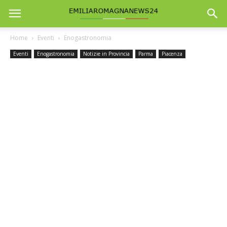
Home
Eventi
Enogastronomia
Eventi
Enogastronomia
Notizie in Provincia
Parma
Piacenza