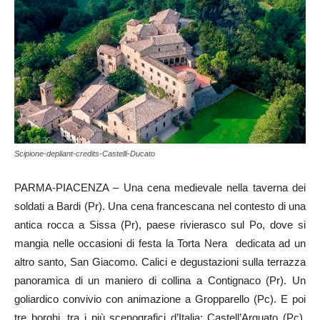
Scipione-depliant-credits-Castelli-Ducato
PARMA-PIACENZA – Una cena medievale nella taverna dei
soldati a Bardi (Pr). Una cena francescana nel contesto di una
antica rocca a Sissa (Pr), paese rivierasco sul Po, dove si
mangia nelle occasioni di festa la Torta Nera dedicata ad un
altro santo, San Giacomo. Calici e degustazioni sulla terrazza
panoramica di un maniero di collina a Contignaco (Pr). Un
goliardico convivio con animazione a Gropparello (Pc). E poi
tre borghi, tra i più scenografici d’Italia: Castell’Arquato (Pc),