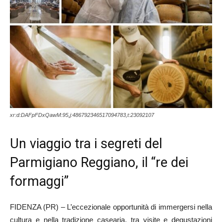
xr:d:DAFpFDxQawM:95,j:486792346517094783,t:23092107
Un viaggio tra i segreti del
Parmigiano Reggiano, il “re dei
formaggi”
FIDENZA (PR) – L’eccezionale opportunità di immergersi nella
cultura e nella tradizione casearia, tra visite e degustazioni