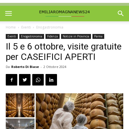
Home
Eventi
Enogastronomia
Eventi
Enogastronomia
Fidenza
Notizie in Provincia
Parma
Il 5 e 6 ottobre, visite gratuite
per CASEIFICI APERTI
Da
Roberto Di Biase
-
2 Ottobre 2024