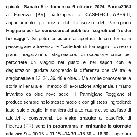
guidate.
Sabato 5 e domenica 6 ottobre 2024
,
Parma2064
a
Fidenza (PR)
parteciperà a
CASEIFICI APERTI
,
appuntamento promosso dal Consorzio del Parmigiano
Reggiano
per far conoscere al pubblico i segreti del “re dei
formaggi”
. Si potrà assistere all’apertura di una forma e
passeggiare attraverso le “cattedrali di formaggio”, ovvero i
grandi magazzini di stagionatura. Un’occasione unica per
percorrere un viaggio nel gusto e nei sapori con le
degustazioni guidate scoprendo la differenza che c’è tra le
stagionature a 12, 24, 36, 48 e oltre… Ma anche conoscerne la
storia millenaria e il metodo di lavorazione artigianale, rimasto
invariato da oltre nove secoli: il Parmigiano Reggiano si
produce sempre nello stesso modo e con gli stessi ingredienti:
latte, sale e caglio, in maniera del tutto naturale, senza l’uso di
additivi e conservanti.
Le visite gratuite
al caseificio di
Fidenza (PR) sono
in programma in entrambe le giornate
alle ore 9 – 10.15 – 11.15 –14.30 –15.30 – 16.30
. L’apertura