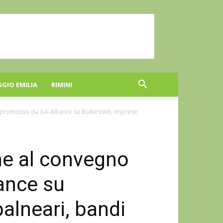
GGIO EMILIA
RIMINI
promosso da GA-Alliance su Bolkestein, imprese
ne al convegno
ance su
alneari, bandi