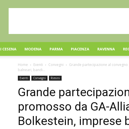
I CESENA
MODENA
PARMA
PIACENZA
RAVENNA
RE
Home
Eventi
Convegni
Grande partecipazione al convegno 
balneari, bandi...
Eventi
Convegni
Rimini
Grande partecipazio
promosso da GA-Alli
Bolkestein, imprese b