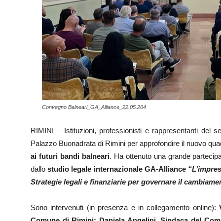
Convegno Balneari_GA_Alliance_22.05.264
RIMINI – Istituzioni, professionisti e rappresentanti del se
Palazzo Buonadrata di Rimini per approfondire il nuovo qua
ai futuri bandi balneari
. Ha ottenuto una grande partecip
dallo
studio legale internazionale GA-Alliance
“L’impresa
Strategie legali e finanziarie per governare il cambiame
Sono intervenuti (in presenza e in collegamento online):
Comune di Rimini; Daniela Angelini, Sindaca del Com