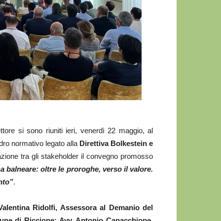
ttore si sono riuniti ieri, venerdì 22 maggio, al
dro normativo legato alla
Direttiva Bolkestein e
azione tra gli stakeholder il convegno promosso
 balneare: oltre le proroghe, verso il valore.
nto”
.
Valentina Ridolfi, Assessora al Demanio del
une di Riccione; Avv. Antonio Capacchione,