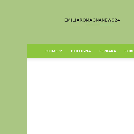
Emilia
Romagna
News
24
HOME
BOLOGNA
FERRARA
FORL