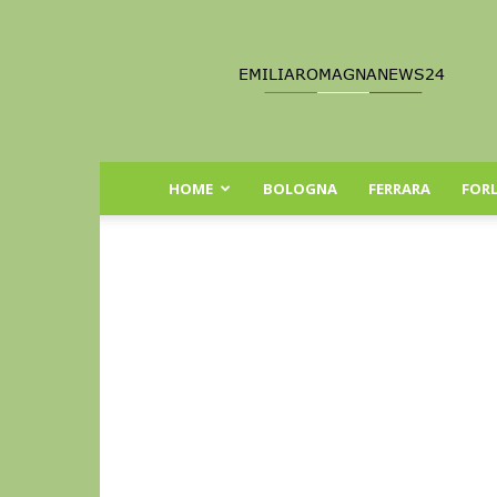
Emilia
Romagna
News
24
HOME
BOLOGNA
FERRARA
FORL