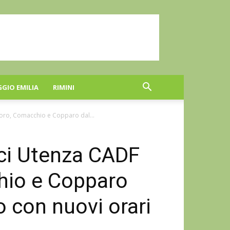
GGIO EMILIA
RIMINI
igoro, Comacchio e Copparo dal...
fici Utenza CADF
hio e Copparo
 con nuovi orari