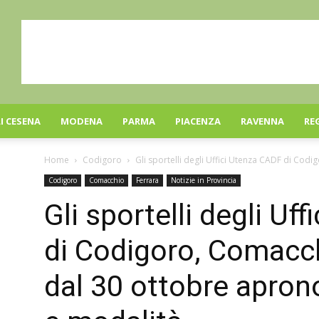
I CESENA
MODENA
PARMA
PIACENZA
RAVENNA
RE
Home
Codigoro
Gli sportelli degli Uffici Utenza CADF di Cod
Codigoro
Comacchio
Ferrara
Notizie in Provincia
Gli sportelli degli Uf
di Codigoro, Comacc
dal 30 ottobre aprono