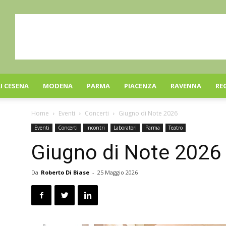
I CESENA
MODENA
PARMA
PIACENZA
RAVENNA
RE
Home
Eventi
Concerti
Giugno di Note 2026
Eventi
Concerti
Incontri
Laboratori
Parma
Teatro
Giugno di Note 2026
Da
Roberto Di Biase
-
25 Maggio 2026