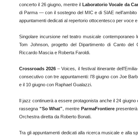
concerto il 26 giugno, mentre il
Laboratorio Vocale da C
di Parma — con il sostegno del MIC e di SIAE nell’ambit
appuntamenti dedicati al repertorio ottocentesco per voce e 
Singolare incursione nel teatro musicale contemporaneo 
Tom Johnson, progetto del Dipartimento di Canto del C
Riccardo Mascia e Roberta Faroldi.
Crossroads 2026
– Voices, il festival itinerante dell’Em
consecutivo con tre appuntamenti: l’8 giugno con Joe Barbie
e il 10 giugno con Raphael Gualazzi.
Il jazz continuerà a essere protagonista anche il 24 giugno 
rassegna
“So What”
, mentre
ParmaFrontiere
presenterà 
Orchestra diretta da Roberto Bonati.
Tra gli appuntamenti dedicati alla ricerca musicale e alla sp