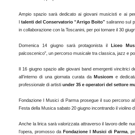
Ampio spazio sarà dedicato ai giovani musicisti e ai perco
I
talenti del Conservatorio “Arrigo Boito”
saliranno sul 
in collaborazione con la Toscanini, per poi tornare il 30 giug
Domenica 14 giugno sarà protagonista il
Liceo Musi
palcoscenico”, un percorso musicale tra classica, jazz e po
Il 16 giugno spazio alle giovani band emergenti vincitrici 
all’interno di una giornata curata da
Musicom
e dedicata
professionale di artisti
under 35 e operatori del settore mu
Fondazione I Musici di Parma
prosegue il suo percorso all
Festa della Musica sabato 20 giugno incontrando il violino 
Anche la lirica sarà valorizzata attraverso il lavoro delle nu
l’opera, promosso da
Fondazione I Musici di Parma
, p