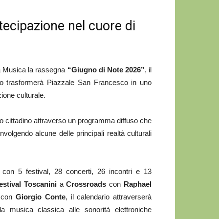
ecipazione nel cuore di
a Musica la rassegna
“Giugno di Note 2026”
, il
gno trasformerà Piazzale San Francesco in uno
zione culturale.
tro cittadino attraverso un programma diffuso che
olgendo alcune delle principali realtà culturali
on 5 festival, 28 concerti, 26 incontri e 13
estival Toscanini
a
Crossroads
con
Raphael
con
Giorgio Conte
, il calendario attraverserà
lla musica classica alle sonorità elettroniche