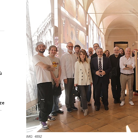
iù
nze
.
IMG_4892