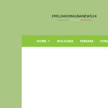
Emilia
Romagna
News
24
HOME
BOLOGNA
FERRARA
FORL