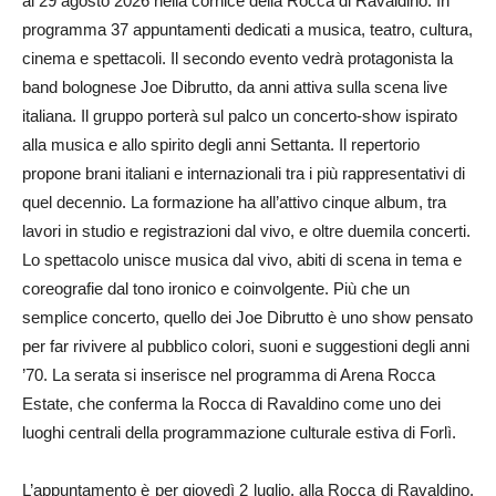
al 29 agosto 2026 nella cornice della Rocca di Ravaldino. In
programma 37 appuntamenti dedicati a musica, teatro, cultura,
cinema e spettacoli. Il secondo evento vedrà protagonista la
band bolognese Joe Dibrutto, da anni attiva sulla scena live
italiana. Il gruppo porterà sul palco un concerto-show ispirato
alla musica e allo spirito degli anni Settanta. Il repertorio
propone brani italiani e internazionali tra i più rappresentativi di
quel decennio. La formazione ha all’attivo cinque album, tra
lavori in studio e registrazioni dal vivo, e oltre duemila concerti.
Lo spettacolo unisce musica dal vivo, abiti di scena in tema e
coreografie dal tono ironico e coinvolgente. Più che un
semplice concerto, quello dei Joe Dibrutto è uno show pensato
per far rivivere al pubblico colori, suoni e suggestioni degli anni
’70. La serata si inserisce nel programma di Arena Rocca
Estate, che conferma la Rocca di Ravaldino come uno dei
luoghi centrali della programmazione culturale estiva di Forlì.
L’appuntamento è per giovedì 2 luglio, alla Rocca di Ravaldino.