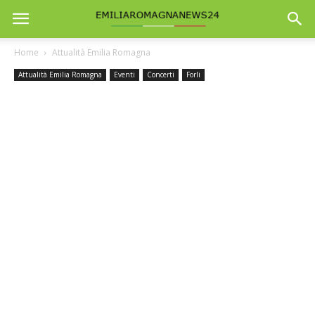
Home
Attualità Emilia Romagna
Attualità Emilia Romagna
Eventi
Concerti
Forli