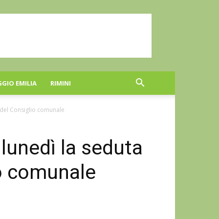
GGIO EMILIA
RIMINI
 del Consiglio comunale
 lunedì la seduta
io comunale