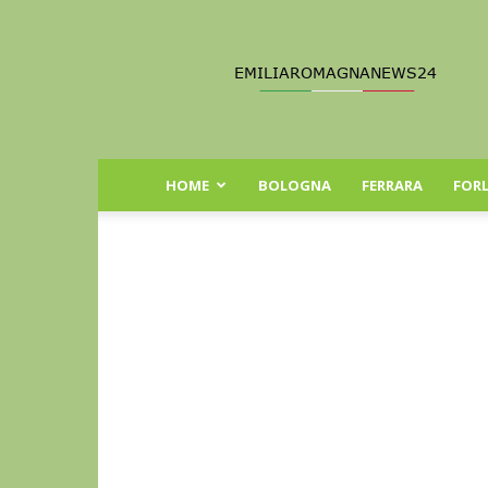
Emilia
Romagna
News
24
HOME
BOLOGNA
FERRARA
FORL