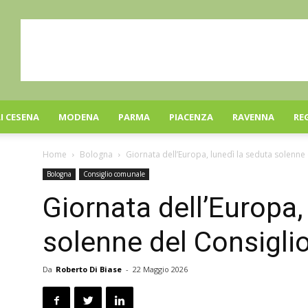
I CESENA
MODENA
PARMA
PIACENZA
RAVENNA
RE
Home
Bologna
Giornata dell’Europa, lunedì la seduta solenne
Bologna
Consiglio comunale
Giornata dell’Europa,
solenne del Consigl
Da
Roberto Di Biase
-
22 Maggio 2026