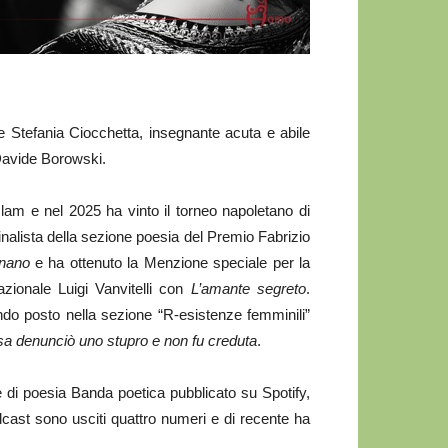
ice Stefania Ciocchetta, insegnante acuta e abile
Davide Borowski.
 slam e nel 2025 ha vinto il torneo napoletano di
finalista della sezione poesia del Premio Fabrizio
nnano
e ha ottenuto la Menzione speciale per la
azionale Luigi Vanvitelli con
L’amante segreto
.
ndo posto nella sezione “R-esistenze femminili”
sa denunciò uno stupro e non fu creduta
.
e di poesia Banda poetica pubblicato su Spotify,
st sono usciti quattro numeri e di recente ha