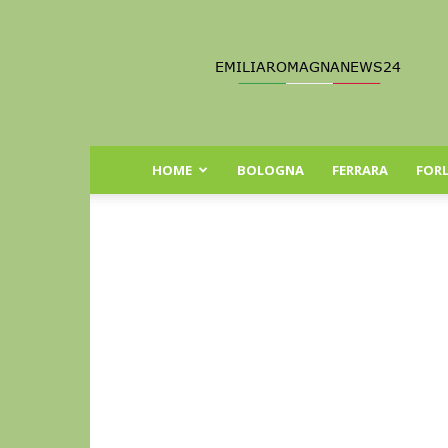
Emilia
Romagna
News
24
HOME
BOLOGNA
FERRARA
FORL