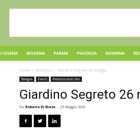
I CESENA
MODENA
PARMA
PIACENZA
RAVENNA
RE
Home
Bologna
Giardino Segreto 26 maggio
Bologna
Eventi
Presentazione libri
Giardino Segreto 26
Da
Roberto Di Biase
-
25 Maggio 2026