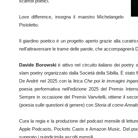
scambi poetici.
Love difference, insegna il maestro Michelangelo
Pistoletto.
Il giardino poetico è un progetto aperto grazie alla curatr
nell’attraversare le trame delle parole, che accompagnerà 
Davide Borowski
è attivo nel circuito italiano dei poetry
slam poetry organizzato dalla Società della Sibilla. È stato 
De Andrè nel 2025 con la lirica
Che poi le immagini inga
poesia performativa nell’edizione 2025 del Premio Intern
Sempre in occasione del Premio Vanvitelli, ottiene il seco
(poesia sulle questioni di genere) con
Storia di come Annali
Cura la regia e la produzione del podcast mensile di lettur
Apple Podcasts, Pockets Casts e Amazon Music. Del podca
superato i quindicimila ascolti mensili.