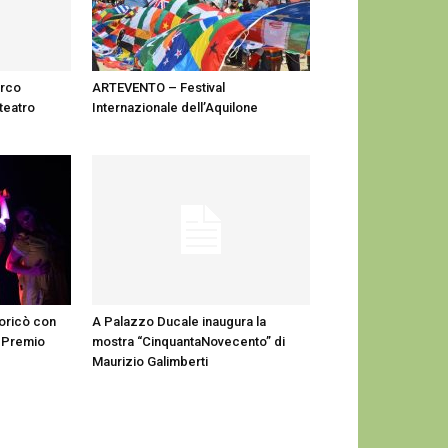
irco
ARTEVENTO – Festival
teatro
Internazionale dell’Aquilone
coricò con
A Palazzo Ducale inaugura la
 Premio
mostra “CinquantaNovecento” di
Maurizio Galimberti