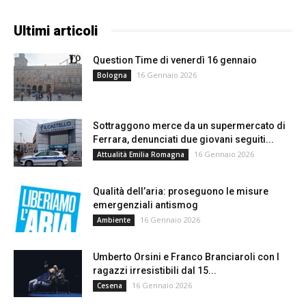
Ultimi articoli
Question Time di venerdì 16 gennaio
16 Gennaio 2026
Bologna
Sottraggono merce da un supermercato di
Ferrara, denunciati due giovani seguiti...
16 Gennaio 2026
Attualità Emilia Romagna
Qualità dell’aria: proseguono le misure
emergenziali antismog
16 Gennaio 2026
Ambiente
Umberto Orsini e Franco Branciaroli con I
ragazzi irresistibili dal 15...
16 Gennaio 2026
Cesena