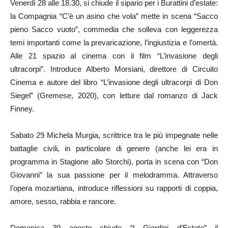
Venerdì 28 alle 18.30, si chiude il sipario per i Burattini d’estate:
la Compagnia “C’è un asino che vola” mette in scena “Sacco
pieno Sacco vuoto”, commedia che solleva con leggerezza
temi importanti come la prevaricazione, l’ingiustizia e l’omertà.
Alle 21 spazio al cinema con il film “L’invasione degli
ultracorpi”. Introduce Alberto Morsiani, direttore di Circuito
Cinema e autore del libro “L’invasione degli ultracorpi di Don
Siegel” (Gremese, 2020), con letture dal romanzo di Jack
Finney.
Sabato 29 Michela Murgia, scrittrice tra le più impegnate nelle
battaglie civili, in particolare di genere (anche lei era in
programma in Stagione allo Storchi), porta in scena con “Don
Giovanni” la sua passione per il melodramma. Attraverso
l’opera mozartiana, introduce riflessioni su rapporti di coppia,
amore, sesso, rabbia e rancore.
Domenica 30 agosto chiude “I Giardini d’Estate” il