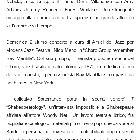
Nebula, a cui si ispira il film di Denis Villeneuve con Amy
Adams, Jeremy Renner e Forest Whitaker. Uno struggente
omaggio alla comunicazione fra specie e un grande affresco
sull’amore e sul tempo.
Domenica 2 ultimo concerto a cura di Amici del Jazz per
Modena Jazz Festival: Nico Menci in “Choro Group remember
Ray Mantilla”. Col suo gruppo, il pianista propone i suoni del
Choro, stile brasiliano nato intorno al 1870, con dedica a uno
dei suoi maestri, il percussionista Ray Mantilla, scomparso da
pochi mesi a New York.
Il collettivo Sotterraneo porta in scena venerdì 7
“Shakespearology”, un’intervista impossibile a Shakespeare
affidata all’attore Woody Neri. Un lavoro teatrale ibrido, fra
biografia e catalogo di materiali più o meno pop, che dà voce al
Bardo in persona per rovesciare i ruoli abituali: dopo i secoli
che abbiamo passato a interrogare la sua vita e le sue opere,