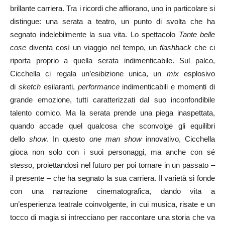
brillante carriera. Tra i ricordi che affiorano, uno in particolare si
distingue: una serata a teatro, un punto di svolta che ha
segnato indelebilmente la sua vita. Lo spettacolo
Tante belle
cose
diventa così un viaggio nel tempo, un
flashback
che ci
riporta proprio a quella serata indimenticabile. Sul palco,
Cicchella ci regala un’esibizione unica, un
mix
esplosivo
di
sketch
esilaranti,
performance
indimenticabili e momenti di
grande emozione, tutti caratterizzati dal suo inconfondibile
talento comico. Ma la serata prende una piega inaspettata,
quando accade quel qualcosa che sconvolge gli equilibri
dello
show
. In questo
one man show
innovativo, Cicchella
gioca non solo con i suoi personaggi, ma anche con sé
stesso, proiettandosi nel futuro per poi tornare in un passato –
il presente – che ha segnato la sua carriera. Il varietà si fonde
con una narrazione cinematografica, dando vita a
un’esperienza teatrale coinvolgente, in cui musica, risate e un
tocco di magia si intrecciano per raccontare una storia che va