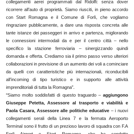
collegamenti aerei programmati dal Ridolfi: senza dover
ricorrere all’auto di proprietà. Siamo riusciti, in pieno accordo
con Start Romagna e il Comune di Forlì, che vogliamo
ringraziare pubblicamente, a dare una risposta concreta alle
tante istanze dei passeggeri in arrivo e partenza, migliorando
le connessioni intermodali da e per il centro città – nello
specifico la stazione ferroviaria – sinergizzando quindi
domanda e offerta. Crediamo sia il primo passo verso ulteriori
collaborazioni in previsione di un aumento dei voli a cominciare
da quelli con caratteristiche più internazionali, riconducibili
all’incoming di tipo turistico e in supporto alle attività
imprenditoriali di tutta la Romagna”.
“Siamo molto soddisfatti di questo traguardo –
aggiungono
Giuseppe Petetta, Assessore al trasporto e viabilità e
Paola Casara, Assessore alle politiche educative
– i nuovi
collegamenti serali della Linea 7 e la fermata Aeroporto
Terminal sono il frutto di un prezioso lavoro di squadra con F.A
Forlì Airport e Start Romagna, che ha condotto