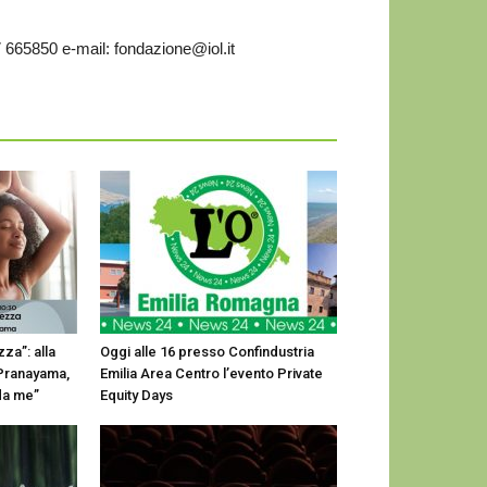
7 665850 e-mail: fondazione@iol.it
za”: alla
Oggi alle 16 presso Confindustria
 Pranayama,
Emilia Area Centro l’evento Private
 da me”
Equity Days