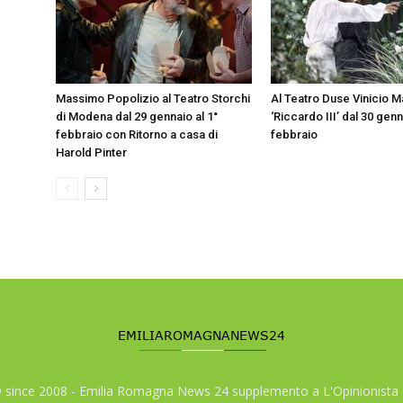
Massimo Popolizio al Teatro Storchi
Al Teatro Duse Vinicio M
di Modena dal 29 gennaio al 1°
‘Riccardo III’ dal 30 genn
febbraio con Ritorno a casa di
febbraio
Harold Pinter
© since 2008 - Emilia Romagna News 24 supplemento a L'Opinionista 