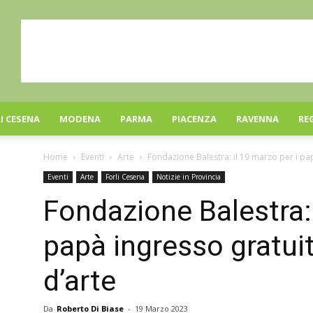
I CESENA
MODENA
PARMA
PIACENZA
RAVENNA
RE
Home
Eventi
Arte
Fondazione Balestra: il 19 marzo per i pap
Eventi
Arte
Forli Cesena
Notizie in Provincia
Fondazione Balestra: 
papà ingresso gratuit
d’arte
Da
Roberto Di Biase
-
19 Marzo 2023