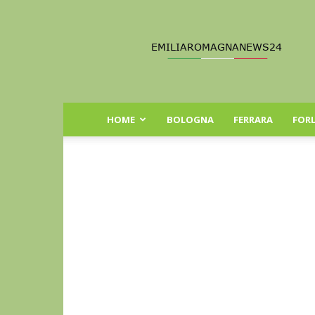
Emilia
Romagna
News
24
HOME
BOLOGNA
FERRARA
FORL