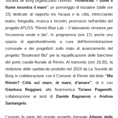
Società de Borg organizzano l’evento
“FIUMӔNE – Dove il
fiume incontra il mare
”: un pomeriggio di iniziative (dalle ore
15) dedicate al rapporto tra l’acqua e la città, intrecciando
teatro, fotografia, musica e incontri, promosso nell’ambito del
progetto ATUSS “Rimini Blue Lab – Il laboratorio riminese per
l’economia verde e blu”. In programma (ore 17) anche uno
spazio di approfondimento a cura dell’Amministrazione
comunale e dei progettisti sullo stato di avanzamento del
progetto “Boulevard Blu” per la riqualificazione delle banchine
del porto canale-fluviale di Rimini. Al tramonto (ore 18.30), la
riedizione dello spettacolo prodotto nel 2024 da La Società de
Borg in collaborazione con il Comune di Rimini dal titolo
“Ma
Rèmin? Città sul mare, di mare, d’amare”
, di e con
Gianluca Reggiani
, alla fisarmonica
Tiziano Paganelli
,
collaborazione ai testi di
Davide Bagnaresi
e
Andrea
Santangelo
.
L’evento fa parte del grande progetto triennale
Atlante delle