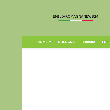
Emilia
Romagna
News
24
HOME
BOLOGNA
FERRARA
FORL