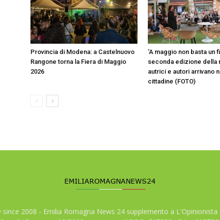
Provincia di Modena: a Castelnuovo
‘A maggio non basta un fi
Rangone torna la Fiera di Maggio
seconda edizione della
2026
autrici e autori arrivano 
cittadine (FOTO)
© since 2008 - Emilia Romagna News 24 supplemento a L'Opinionista 