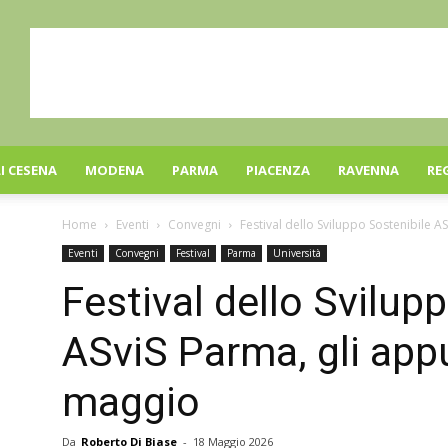
I CESENA
MODENA
PARMA
PIACENZA
RAVENNA
RE
Home
Eventi
Convegni
Festival dello Sviluppo Sostenibile 
Eventi
Convegni
Festival
Parma
Università
Festival dello Svilup
ASviS Parma, gli app
maggio
Da
Roberto Di Biase
-
18 Maggio 2026