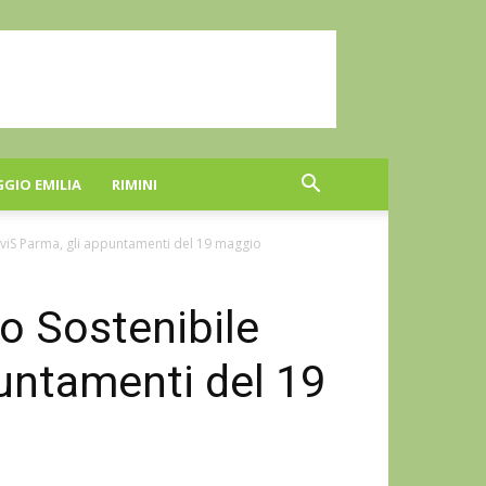
GGIO EMILIA
RIMINI
ASviS Parma, gli appuntamenti del 19 maggio
po Sostenibile
untamenti del 19