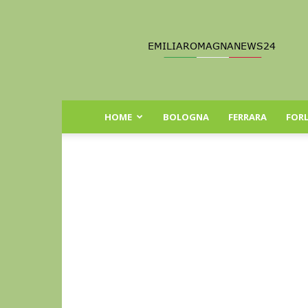
Emilia
Romagna
News
24
HOME
BOLOGNA
FERRARA
FORL