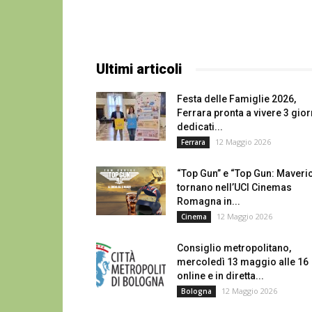
Ultimi articoli
Festa delle Famiglie 2026,
Ferrara pronta a vivere 3 gior
dedicati...
12 Maggio 2026
Ferrara
“Top Gun” e “Top Gun: Maveri
tornano nell’UCI Cinemas
Romagna in...
12 Maggio 2026
Cinema
Consiglio metropolitano,
mercoledì 13 maggio alle 16
online e in diretta...
12 Maggio 2026
Bologna