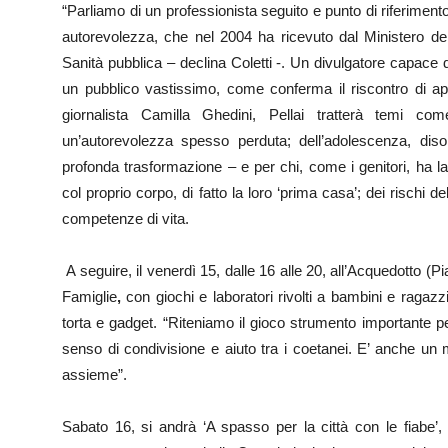
“Parliamo di un professionista seguito e punto di riferimento
autorevolezza, che nel 2004 ha ricevuto dal Ministero del
Sanità pubblica – declina Coletti -. Un divulgatore capace di 
un pubblico vastissimo, come conferma il riscontro di app
giornalista Camilla Ghedini, Pellai tratterà temi com
un’autorevolezza spesso perduta; dell’adolescenza, diso
profonda trasformazione – e per chi, come i genitori, ha la
col proprio corpo, di fatto la loro ‘prima casa’; dei rischi d
competenze di vita.
A seguire, il venerdì 15, dalle 16 alle 20, all’Acquedotto (
Famiglie
,
con giochi e laboratori rivolti a bambini e ragazz
torta e gadget. “Riteniamo il gioco strumento importante per 
senso di condivisione e aiuto tra i coetanei. E’ anche un
assieme”.
Sabato 16, si andrà ‘A spasso per la città con le fiabe’, i