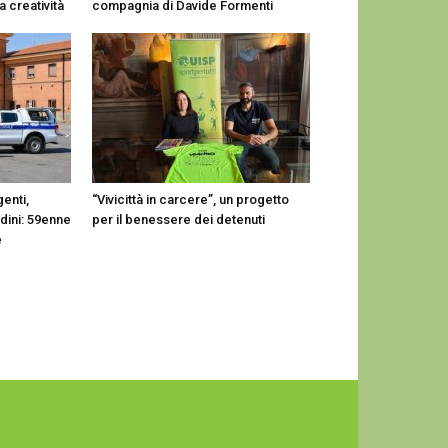
a creatività
compagnia di Davide Formenti
enti,
“Vivicittà in carcere”, un progetto
adini: 59enne
per il benessere dei detenuti
e