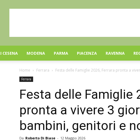
I CESENA
MODENA
PARMA
PIACENZA
RAVENNA
RE
Home
Ferrara
Festa delle Famiglie 2026, Ferrara pronta a vivere
Ferrara
Festa delle Famiglie 
pronta a vivere 3 gior
bambini, genitori e n
Da
Roberto Di Biase
-
12 Maggio 2026