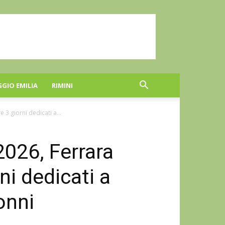
GGIO EMILIA
RIMINI
 3 giorni dedicati a...
2026, Ferrara
ni dedicati a
onni