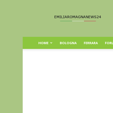
Emilia
Romagna
News
24
HOME
BOLOGNA
FERRARA
FORL