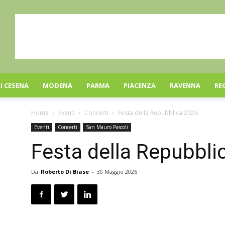
I CESENA
MODENA
PARMA
PIACENZA
RAVENNA
RE
Home
Eventi
Concerti
Festa della Repubblica 2026
Eventi
Concerti
San Mauro Pascoli
Festa della Repubbli
Da
Roberto Di Biase
-
30 Maggio 2026