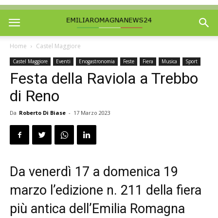
Home
Castel Maggiore
Castel Maggiore
Eventi
Enogastronomia
Feste
Fiera
Musica
Sport
Festa della Raviola a Trebbo
di Reno
Da
Roberto Di Biase
-
17 Marzo 2023
Da venerdì 17 a domenica 19
marzo l’edizione n. 211 della fiera
più antica dell’Emilia Romagna