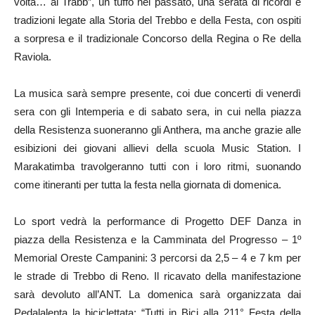
volta… al Trabb”, un tuffo nel passato, una serata di ricordi e
tradizioni legate alla Storia del Trebbo e della Festa, con ospiti
a sorpresa e il tradizionale Concorso della Regina o Re della
Raviola.
La musica sarà sempre presente, coi due concerti di venerdì
sera con gli Intemperia e di sabato sera, in cui nella piazza
della Resistenza suoneranno gli Anthera, ma anche grazie alle
esibizioni dei giovani allievi della scuola Music Station. I
Marakatimba travolgeranno tutti con i loro ritmi, suonando
come itineranti per tutta la festa nella giornata di domenica.
Lo sport vedrà la performance di Progetto DEF Danza in
piazza della Resistenza e la Camminata del Progresso – 1º
Memorial Oreste Campanini: 3 percorsi da 2,5 – 4 e 7 km per
le strade di Trebbo di Reno. Il ricavato della manifestazione
sarà devoluto all’ANT. La domenica sarà organizzata dai
Pedalalenta la biciclettata: “Tutti in Bici alla 211° Festa della