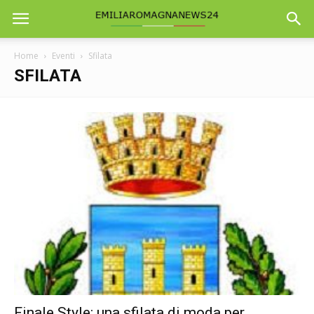
Home
Eventi
Sfilata
SFILATA
Finale Style: una sfilata di moda per