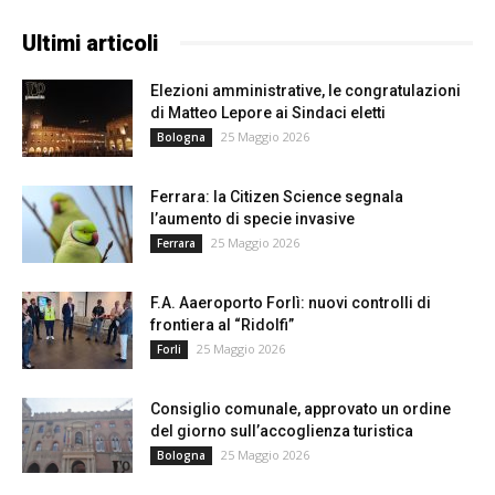
Ultimi articoli
Elezioni amministrative, le congratulazioni
di Matteo Lepore ai Sindaci eletti
25 Maggio 2026
Bologna
Ferrara: la Citizen Science segnala
l’aumento di specie invasive
25 Maggio 2026
Ferrara
F.A. Aaeroporto Forlì: nuovi controlli di
frontiera al “Ridolfi”
25 Maggio 2026
Forli
Consiglio comunale, approvato un ordine
del giorno sull’accoglienza turistica
25 Maggio 2026
Bologna