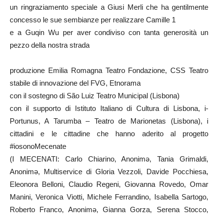
un ringraziamento speciale a Giusi Merli che ha gentilmente
concesso le sue sembianze per realizzare Camille 1
e a Guqin Wu per aver condiviso con tanta generosità un
pezzo della nostra strada
produzione Emilia Romagna Teatro Fondazione, CSS Teatro
stabile di innovazione del FVG, Etnorama
con il sostegno di São Luiz Teatro Municipal (Lisbona)
con il supporto di Istituto Italiano di Cultura di Lisbona, i-
Portunus, A Tarumba – Teatro de Marionetas (Lisbona), i
cittadini e le cittadine che hanno aderito al progetto
#iosonoMecenate
(I MECENATI: Carlo Chiarino, Anonimə, Tania Grimaldi,
Anonimə, Multiservice di Gloria Vezzoli, Davide Pocchiesa,
Eleonora Belloni, Claudio Regeni, Giovanna Rovedo, Omar
Manini, Veronica Viotti, Michele Ferrandino, Isabella Sartogo,
Roberto Franco, Anonimə, Gianna Gorza, Serena Stocco,