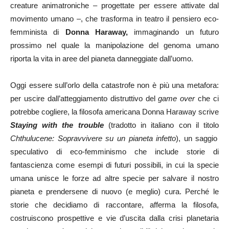
creature animatroniche – progettate per essere attivate dal
movimento umano –, che trasforma in teatro il pensiero eco-
femminista di
Donna Haraway,
immaginando un futuro
prossimo nel quale la manipolazione del genoma umano
riporta la vita in aree del pianeta danneggiate dall’uomo.
Oggi essere sull’orlo della catastrofe non è più una metafora:
per uscire dall’atteggiamento distruttivo del
game over
che ci
potrebbe cogliere, la filosofa americana Donna Haraway scrive
Staying with the trouble
(tradotto in italiano con il titolo
Chthulucene: Sopravvivere su un pianeta infetto
), un saggio
speculativo di eco-femminismo che include storie di
fantascienza come esempi di futuri possibili, in cui la specie
umana unisce le forze ad altre specie per salvare il nostro
pianeta e prendersene di nuovo (e meglio) cura. Perché le
storie che decidiamo di raccontare, afferma la filosofa,
costruiscono prospettive e vie d’uscita dalla crisi planetaria