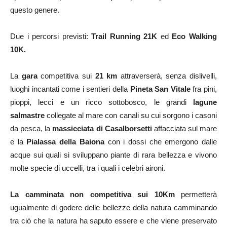
questo genere.
Due i percorsi previsti:
Trail Running 21K
ed
Eco Walking
10K.
La
gara
competitiva
sui
21 km
attraverserà, senza dislivelli,
luoghi incantati come
i sentieri della
Pineta San Vitale
fra pini,
pioppi, lecci e un ricco sottobosco, le grandi
lagune
salmastre
collegate al mare con canali su cui sorgono i casoni
da pesca, la
massicciata di Casalborsetti
affacciata sul mare
e la
Pialassa della Baiona
con i dossi che emergono dalle
acque sui quali si sviluppano piante di rara bellezza e vivono
molte specie di uccelli, tra i quali i celebri aironi.
La camminata non competitiva sui 10Km
permetterà
ugualmente di godere delle bellezze della natura camminando
tra ciò che la natura ha saputo essere e che viene preservato