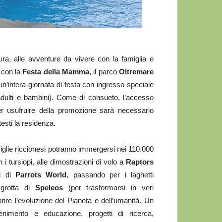
a, alle avventure da vivere con la famiglia e
 con la
Festa della Mamma
, il parco
Oltremare
 un’intera giornata di festa con ingresso speciale
adulti e bambini). Come di consueto, l’accesso
er usufruire della promozione sarà necessario
esti la residenza.
iglie riccionesi potranno immergersi nei 110.000
 i tursiopi, alle dimostrazioni di volo a
Raptors
li di
Parrots World
, passando per i laghetti
 grotta di
Speleos
(per trasformarsi in veri
ire l’evoluzione del Pianeta e dell’umanità. Un
nimento e educazione, progetti di ricerca,