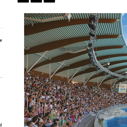
e
..
il