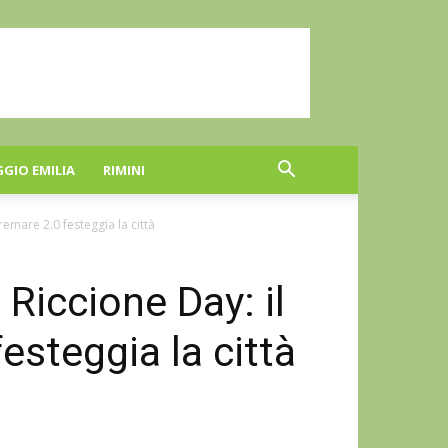
GGIO EMILIA
RIMINI
emare 2.0 festeggia la città
iccione Day: il
esteggia la città