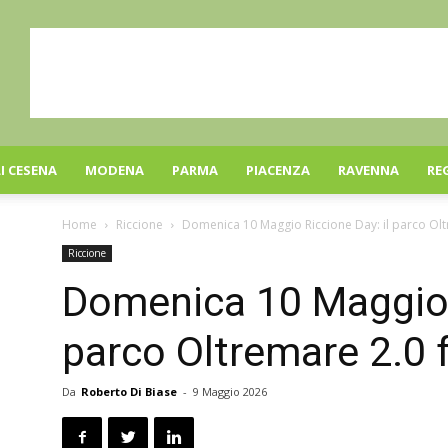
I CESENA
MODENA
PARMA
PIACENZA
RAVENNA
RE
Home
Riccione
Domenica 10 Maggio Riccione Day: il parco Oltr
Riccione
Domenica 10 Maggio R
parco Oltremare 2.0 f
Da
Roberto Di Biase
-
9 Maggio 2026