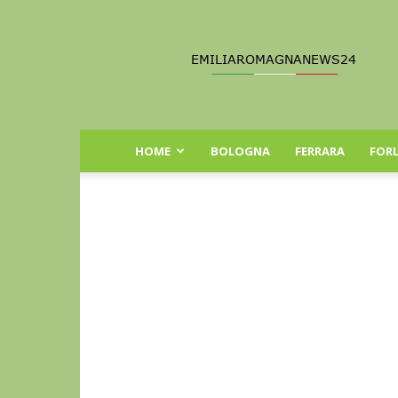
Emilia
Romagna
News
24
HOME
BOLOGNA
FERRARA
FORL