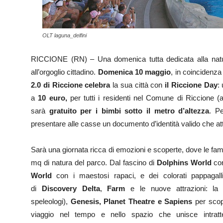
OLT laguna_delfini
RICCIONE (RN) – Una domenica tutta dedicata alla natur
all’orgoglio cittadino.
Domenica
10 maggio
, in coincidenza
2.0 di Riccione celebra
la sua città con
il Riccione Day
:
a
10 euro,
per tutti i residenti nel Comune di Riccione (
sarà
gratuito per i bimbi sotto il metro d’altezza
. P
presentare alle casse un documento d’identità valido che att
Sarà una giornata ricca di emozioni e scoperte, dove le fam
mq di natura del parco. Dal fascino di
Dolphins World
con
World
con i maestosi rapaci, e dei colorati pappagal
di
Discovery Delta
,
Farm
e le nuove attrazioni: la
speleologi),
Genesis, Planet Theatre e Sapiens
per scopr
viaggio nel tempo e nello spazio che unisce intratte