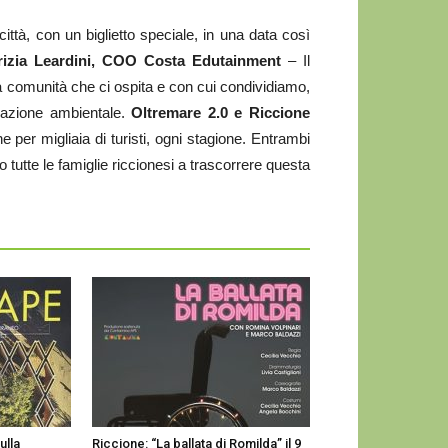
città, con un biglietto speciale, in una data così
rizia Leardini, COO Costa Edutainment
– Il
a comunità che ci ospita e con cui condividiamo,
zzazione ambientale.
Oltremare 2.0 e Riccione
 per migliaia di turisti, ogni stagione. Entrambi
o tutte le famiglie riccionesi a trascorrere questa
ulla
Riccione: “La ballata di Romilda” il 9