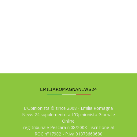
L'Opinionista © since 2008 - Emilia Romagna
News 24 supplemento a L'Opinionista Giornale
Online
reg. tribunale Pescara n.08/2008 - iscrizione al
ROC n°17982 - P.iva 01873660680