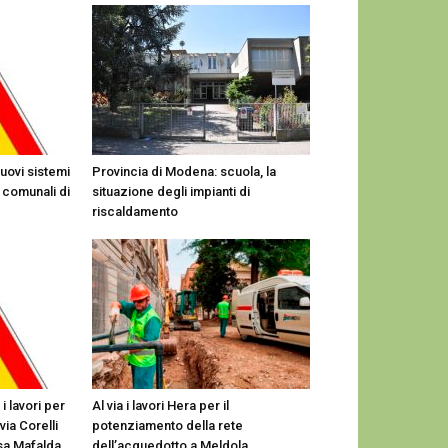
nuovi sistemi
Provincia di Modena: scuola, la
 comunali di
situazione degli impianti di
riscaldamento
i lavori per
Al via i lavori Hera per il
via Corelli
potenziamento della rete
sa Mafalda
dell’acquedotto a Meldola