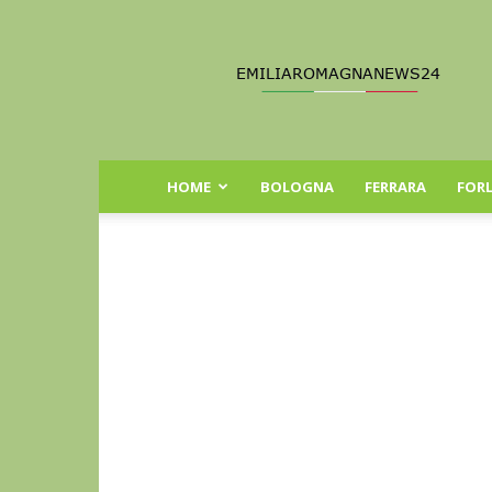
Emilia
Romagna
News
24
HOME
BOLOGNA
FERRARA
FORL