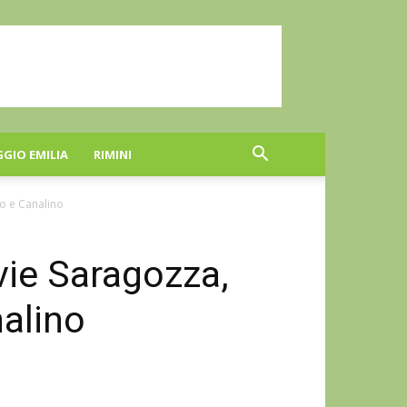
GGIO EMILIA
RIMINI
no e Canalino
 vie Saragozza,
alino