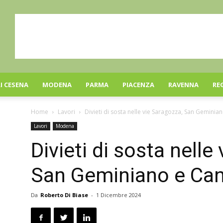
I CESENA
MODENA
PARMA
PIACENZA
RAVENNA
RE
Home
Lavori
Divieti di sosta nelle vie Saragozza, San Geminia
Lavori
Modena
Divieti di sosta nelle
San Geminiano e Can
Da
Roberto Di Biase
-
1 Dicembre 2024