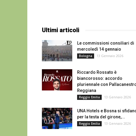
Ultimi articoli
Le commissioni consiliari di
mercoledì 14 gennaio
13 Gennaio 2026
Bologna
Riccardo Rossato è
biancorosso: accordo
pluriennale con Pallacanestr
Reggiana
13 Gennaio 2026
Reggio Emilia
UNA Hotels e Bosna si sfidan
per la testa del girone,...
13 Gennaio 2026
Reggio Emilia