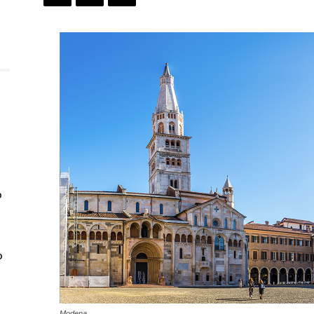
o
o
Modena