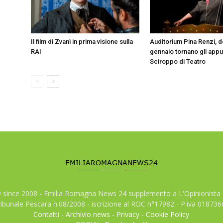
Il film di Zvanì in prima visione sulla
Auditorium Pina Renzi, 
RAI
gennaio tornano gli appu
Sciroppo di Teatro
© since 2008 - Emilia Romagna News 24 supplemento a L'Opinionista 
tribunale Pescara n.08/2008 - iscrizione al ROC n°17982 - P.iva 01873
Contatti
-
Archivio news
-
Privacy
-
Cookie Policy