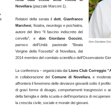
Novellara
(piazzale Marconi 1).
o
Relatori della serata il
dott. Gianfranco
i
Marchesi
, fisiatra, neurologo e psichiatra,
autore del libro “Il fascino indiscreto del
cervello”, e
don Giordano Goccini
,
Don Giordano Goc
parroco dell’Unità pastorale “Beata
Vergine della Fossetta” di Novellara, dal
2014 membro del comitato scientifico dell’Osservatorio Giovan
La conferenza – organizzata dai
Lions Club Correggio “A
in collaborazione del
Comune di Novellara
, e moderata
affronterà il fenomeno delle devianze giovanili sotto il profil
di gravi forme di disagio, comportamenti trasgressivi o add
della famiglia e della scuola e dell’importanza di recuperar
la crescita civile, sociale e morale dei giovani.