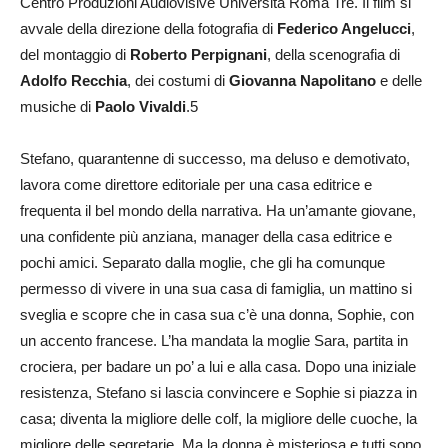
Centro Produzioni Audiovisive Università Roma Tre. Il film si
avvale della direzione della fotografia di
Federico Angelucci
,
del montaggio di
Roberto Perpignani
, della scenografia di
Adolfo Recchia
, dei costumi di
Giovanna Napolitano
e delle
musiche di
Paolo Vivaldi
.5
Stefano, quarantenne di successo, ma deluso e demotivato,
lavora come direttore editoriale per una casa editrice e
frequenta il bel mondo della narrativa. Ha un’amante giovane,
una confidente più anziana, manager della casa editrice e
pochi amici. Separato dalla moglie, che gli ha comunque
permesso di vivere in una sua casa di famiglia, un mattino si
sveglia e scopre che in casa sua c’è una donna, Sophie, con
un accento francese. L’ha mandata la moglie Sara, partita in
crociera, per badare un po’ a lui e alla casa. Dopo una iniziale
resistenza, Stefano si lascia convincere e Sophie si piazza in
casa; diventa la migliore delle colf, la migliore delle cuoche, la
migliore delle segretarie. Ma la donna è misteriosa e tutti sono