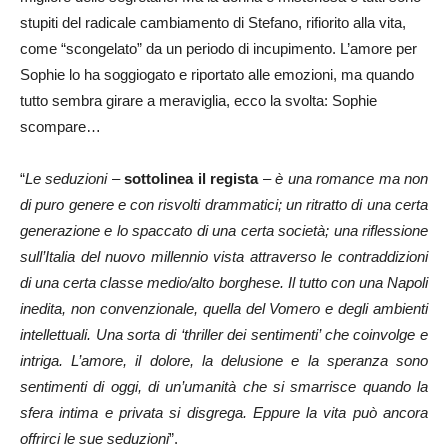
stupiti del radicale cambiamento di Stefano, rifiorito alla vita,
come “scongelato” da un periodo di incupimento. L’amore per
Sophie lo ha soggiogato e riportato alle emozioni, ma quando
tutto sembra girare a meraviglia, ecco la svolta: Sophie
scompare…
“
Le seduzioni
–
sottolinea il regista
–
è una romance ma non
di puro genere e con risvolti drammatici; un ritratto di una certa
generazione e lo spaccato di una certa società; una riflessione
sull’Italia del nuovo millennio vista attraverso le contraddizioni
di una certa classe medio/alto borghese. Il tutto con una Napoli
inedita, non convenzionale, quella del Vomero e degli ambienti
intellettuali. Una sorta di ‘thriller dei sentimenti’ che coinvolge e
intriga. L’amore, il dolore, la delusione e la speranza sono
sentimenti di oggi, di un’umanità che si smarrisce quando la
sfera intima e privata si disgrega. Eppure la vita può ancora
offrirci le sue seduzioni
”.