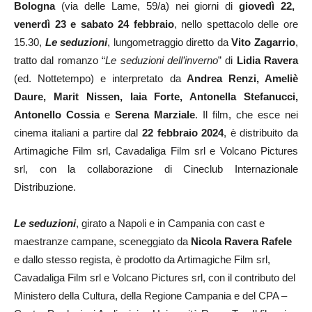
Bologna
(via delle Lame, 59/a) nei giorni di
giovedì 22,
venerdì 23 e sabato 24 febbraio
, nello spettacolo delle ore
15.30,
Le seduzioni
, lungometraggio diretto da
Vito Zagarrio
,
tratto dal romanzo “
Le seduzioni dell’inverno
” di
Lidia Ravera
(ed. Nottetempo) e interpretato da
Andrea Renzi, Ameliè
Daure, Marit Nissen, Iaia Forte, Antonella Stefanucci,
Antonello Cossia
e
Serena Marziale
. Il film, che esce nei
cinema italiani a partire dal
22 febbraio 2024
, è distribuito da
Artimagiche Film srl, Cavadaliga Film srl e Volcano Pictures
srl, con la collaborazione di Cineclub Internazionale
Distribuzione.
Le seduzioni
, girato a Napoli e in Campania con cast e
maestranze campane, sceneggiato da
Nicola Ravera Rafele
e dallo stesso regista, è prodotto da Artimagiche Film srl,
Cavadaliga Film srl e Volcano Pictures srl, con il contributo del
Ministero della Cultura, della Regione Campania e del CPA –