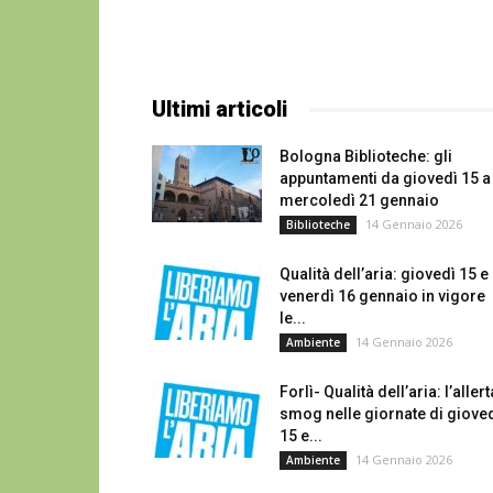
Ultimi articoli
Bologna Biblioteche: gli
appuntamenti da giovedì 15 a
mercoledì 21 gennaio
14 Gennaio 2026
Biblioteche
Qualità dell’aria: giovedì 15 e
venerdì 16 gennaio in vigore
le...
14 Gennaio 2026
Ambiente
Forlì- Qualità dell’aria: l’allert
smog nelle giornate di giove
15 e...
14 Gennaio 2026
Ambiente