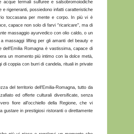
 le acque termali sulfuree e salsobromoiodiche
 e rigeneranti, possiedono infatti caratteristiche
prio toccasana per mente e corpo. In più vi è
e, capace non solo di farvi ‘’ricaricare’’, ma di
ante massaggio ayurvedico con olio caldo, o un
 a massaggi lifting per gli amanti del beauty e
rme dell’Emilia Romagna è vastissima, capace di
idera un momento più intimo con la dolce metà,
i coppia con burri di candela, rituali in private
zza del territorio dell’Emilia-Romagna, tutto da
afiato ed offerte culturali diversificate, senza
ero fiore all’occhiello della Regione, che vi
da gustare in prestigiosi ristoranti o direttamente
 che più vi piace e regalarvi un momento che