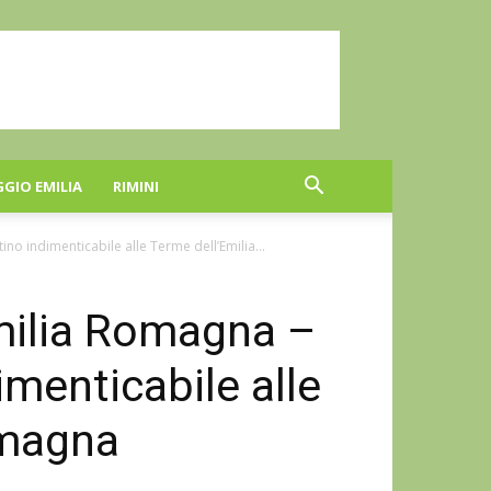
GGIO EMILIA
RIMINI
o indimenticabile alle Terme dell’Emilia...
milia Romagna –
menticabile alle
omagna