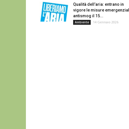
Qualità dell’aria: entrano in
vigore le misure emergenzial
antismog il 15...
14 Gennaio 2026
Ambiente