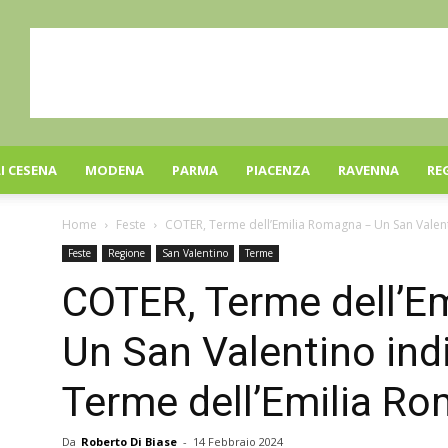
I CESENA
MODENA
PARMA
PIACENZA
RAVENNA
RE
Home
Feste
COTER, Terme dell’Emilia Romagna – Un San Valentin
Feste
Regione
San Valentino
Terme
COTER, Terme dell’E
Un San Valentino indi
Terme dell’Emilia R
Da
Roberto Di Biase
-
14 Febbraio 2024