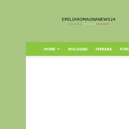
Emilia
Romagna
News
24
HOME
BOLOGNA
FERRARA
FORL