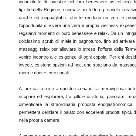
innanzitutto di investire nel loro benessere psicofisico:
tipiche della Regione, rinomate per le loro proprietà curative
uniche ed ineguagliabili, che le rendono un vero e pro
l’opportunità di vivere una vera e propria wellness experienc
regalarvi momenti di puro benessere e relax. Da un intrig
dolcissimo scrub di miele in bagnoturco, fino ad arrivare
massaggi relax per alleviare lo stress, l’offerta delle Te
venire incontro alle esigenze di ogni coppia. Per chi des
invece, esistono opzioni ad hoc, che spaziano da massaggi d
room e docce emozionali.
A fare da cornice a questo scenario, la meravigliosa belle
scoprire ed esplorare, tra pillole di storia, panorami mozz
dimenticare la straordinaria proposta enogastronomica, v
permetterà deliziare il palato con eccellenti prodotti tipici, 
nella propria camera.
A questo punto, non vi resta che scegliere la proposta