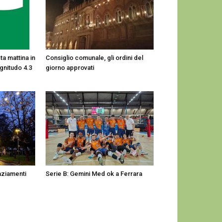
a mattina in
Consiglio comunale, gli ordini del
gnitudo 4.3
giorno approvati
raziamenti
Serie B: Gemini Med ok a Ferrara