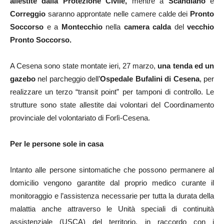
allestite dalla Protezione Civile,
mentre a
Scandiano
e
Correggio
saranno approntate nelle camere calde dei
Pronto
Soccorso
e a
Montecchio
nella
camera calda
del
vecchio
Pronto Soccorso.
A Cesena sono state montate ieri, 27 marzo,
una tenda ed un
gazebo
nel parcheggio dell’
Ospedale Bufalini di Cesena
, per
realizzare un terzo “transit point” per tamponi di controllo. Le
strutture sono state allestite dai volontari del Coordinamento
provinciale del volontariato di Forlì-Cesena.
Per le persone sole in casa
Intanto alle persone sintomatiche che possono permanere al
domicilio vengono garantite dal proprio medico curante il
monitoraggio e l’assistenza necessarie per tutta la durata della
malattia anche attraverso le Unità speciali di continuità
assistenziale (USCA) del territorio, in raccordo con i