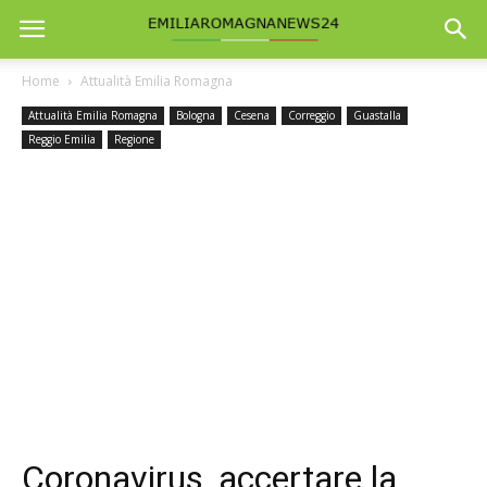
Home
Attualità Emilia Romagna
Attualità Emilia Romagna
Bologna
Cesena
Correggio
Guastalla
Reggio Emilia
Regione
Coronavirus, accertare la