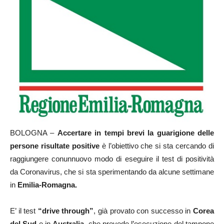
BOLOGNA –
Accertare in tempi brevi la guarigione delle
persone risultate positive
è l’obiettivo che si sta cercando di
raggiungere conunnuovo modo di eseguire il test di positività
da Coronavirus, che si sta sperimentando da alcune settimane
in
Emilia-Romagna.
E’ il test
“drive through”
, già provato con successo in
Corea
del Sud
e in
Australia
, che prevede l’esecuzione del tampone