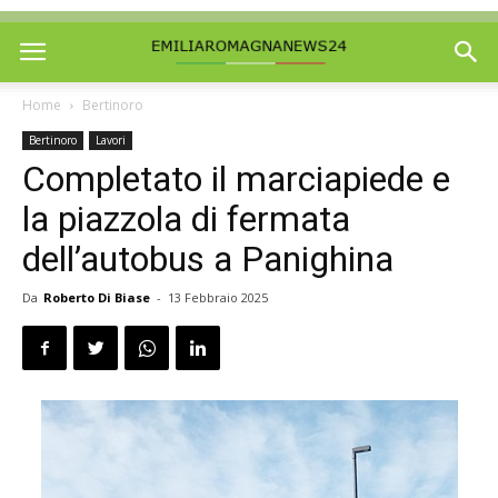
Home
Bertinoro
Bertinoro
Lavori
Completato il marciapiede e
la piazzola di fermata
dell’autobus a Panighina
Da
Roberto Di Biase
-
13 Febbraio 2025