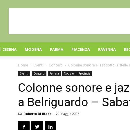
I CESENA
MODENA
PARMA
PIACENZA
RAVENNA
RE
Home
Eventi
Concerti
Colonne sonore e jazz sotto le stelle 
Eventi
Concerti
Ferrara
Notizie in Provincia
Colonne sonore e jazz
a Belriguardo – Sab
Da
Roberto Di Biase
-
29 Maggio 2026