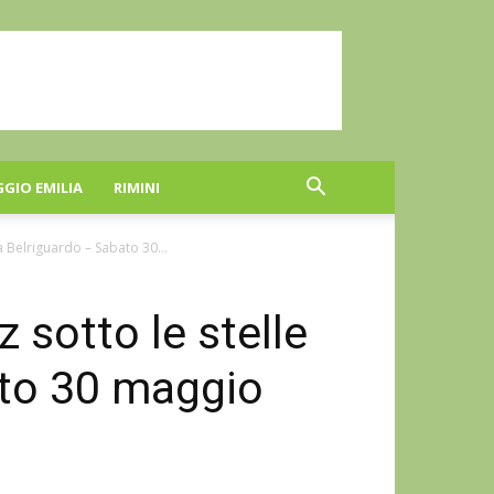
GGIO EMILIA
RIMINI
a Belriguardo – Sabato 30...
 sotto le stelle
ato 30 maggio