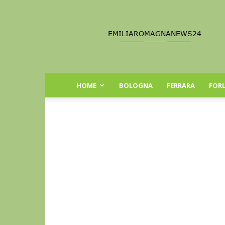
Emilia
Romagna
News
24
HOME
BOLOGNA
FERRARA
FORL