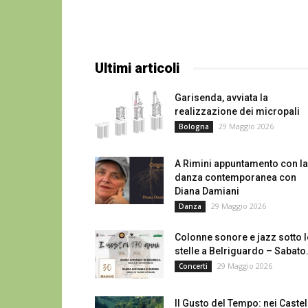
Ultimi articoli
Garisenda, avviata la
realizzazione dei micropali
29 Maggio 2026
Bologna
A Rimini appuntamento con la
danza contemporanea con
Diana Damiani
29 Maggio 2026
Danza
Colonne sonore e jazz sotto l
stelle a Belriguardo – Sabato.
29 Maggio 2026
Concerti
Il Gusto del Tempo: nei Castel